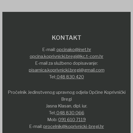
KONTAKT
E-mail:
opcinako@inet.hr
opcina.koprivnicki.bregi@kc.t-com.hr
E-mail za službeno dopisavanje:
pisarnica.koprivnicki.bregi@gmail.com
Tel:
048 830 420
Pročelnik Jedinstvenog upravnog odjela Općine Koprivnički
Bregi
Jasna Klasan, dipl. iur.
Tel:
048 830 066
Mob:
091 610 7119
E-mail:
procelnik@koprivnicki-bregi.hr