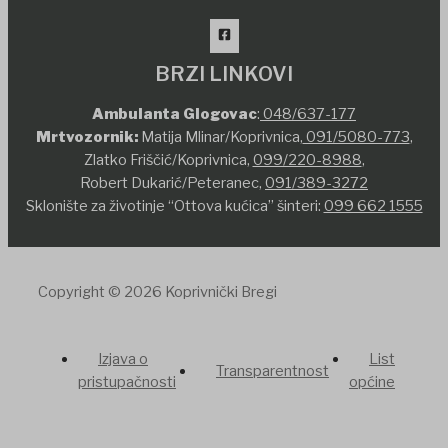
BRZI LINKOVI
Ambulanta Glogovac
:
048/637-177
Mrtvozornik:
Matija Mlinar/Koprivnica,
091/5080-773
,
Zlatko Friščić/Koprivnica,
099/220-8988
,
Robert Dukarić/Peteranec,
091/389-3272
Sklonište za životinje “Ottova kućica” šinteri:
099 662 1555
Copyright © 2026 Koprivnički Bregi
Izjava o
List
Transparentnost
pristupačnosti
općine