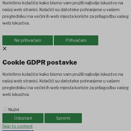
Koristimo kolačiće kako bismo vam pružili najbolje iskustvo na
našoj web stranici. Kolačići su datoteke pohranjene u vašem
pregledniku i na većini ih web mjesta koriste za prilagodbu vašeg
web iskustva.
Ne prihvaćam
Prihvaćam
×
Cookie GDPR postavke
Koristimo kolačiće kako bismo vam pružili najbolje iskustvo na
našoj web stranici. Kolačići su datoteke pohranjene u vašem
pregledniku i na većini ih web mjesta koriste za prilagodbu vašeg
web iskustva.
Nužni
Odustani
Spremi
dpashabet
Skip to content
jojobet
Casinolevant
Holiganbet
Holiganbet
Holiganbet
Jo