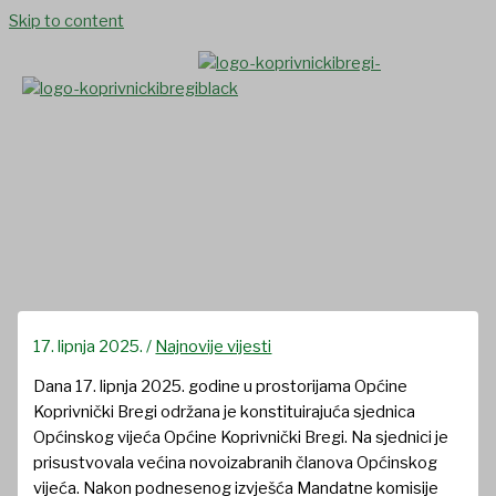
Skip to content
Konstituirano Općinsko vijeće
Općine Koprivnički Bregi
17. lipnja 2025.
/
Najnovije vijesti
Dana 17. lipnja 2025. godine u prostorijama Općine
Koprivnički Bregi održana je konstituirajuća sjednica
Općinskog vijeća Općine Koprivnički Bregi. Na sjednici je
prisustvovala većina novoizabranih članova Općinskog
vijeća. Nakon podnesenog izvješća Mandatne komisije