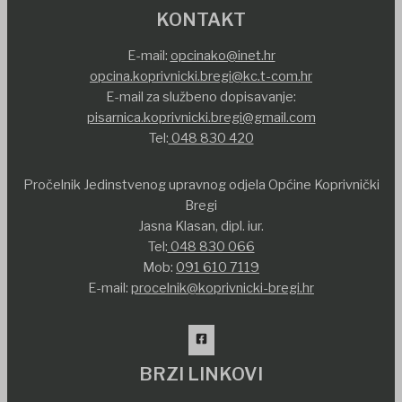
KONTAKT
E-mail:
opcinako@inet.hr
opcina.koprivnicki.bregi@kc.t-com.hr
E-mail za službeno dopisavanje:
pisarnica.koprivnicki.bregi@gmail.com
Tel:
048 830 420
Pročelnik Jedinstvenog upravnog odjela Općine Koprivnički
Bregi
Jasna Klasan, dipl. iur.
Tel:
048 830 066
Mob:
091 610 7119
E-mail:
procelnik@koprivnicki-bregi.hr
BRZI LINKOVI