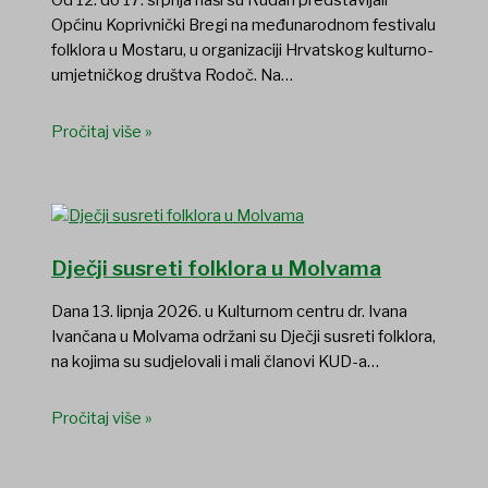
Od 12. do 17. srpnja naši su Rudari predstavljali
Općinu Koprivnički Bregi na međunarodnom festivalu
folklora u Mostaru, u organizaciji Hrvatskog kulturno-
umjetničkog društva Rodoč. Na…
Pročitaj više »
Dječji susreti folklora u Molvama
Dana 13. lipnja 2026. u Kulturnom centru dr. Ivana
Ivančana u Molvama održani su Dječji susreti folklora,
na kojima su sudjelovali i mali članovi KUD-a…
Pročitaj više »