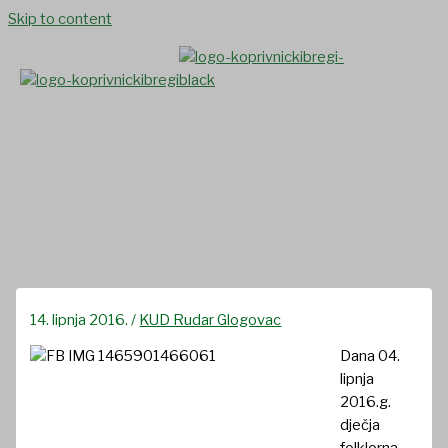
Skip to content
Mali folkloraši na Terezijani
2016.g.
14. lipnja 2016.
/
KUD Rudar Glogovac
Dana 04.
lipnja
2016.g.
dječja