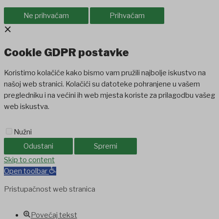
Ne prihvaćam
Prihvaćam
×
Cookie GDPR postavke
Koristimo kolačiće kako bismo vam pružili najbolje iskustvo na
našoj web stranici. Kolačići su datoteke pohranjene u vašem
pregledniku i na većini ih web mjesta koriste za prilagodbu vašeg
web iskustva.
Nužni
Odustani
Spremi
nbet
Skip to content
Holiganbet
Holiganbet
jojobet
grandpashabet
betpark
casibom
f
Open toolbar
Pristupačnost web stranica
Povećaj tekst