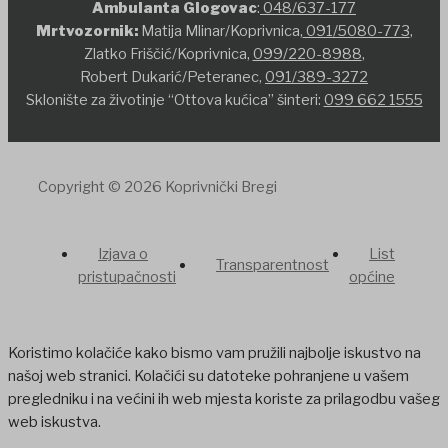
Ambulanta Glogovac
:
048/637-177
Mrtvozornik:
Matija Mlinar/Koprivnica,
091/5080-773
,
Zlatko Friščić/Koprivnica,
099/220-8988
,
Robert Dukarić/Peteranec,
091/389-3272
Sklonište za životinje “Ottova kućica” šinteri:
099 662 1555
Copyright © 2026 Koprivnički Bregi
Izjava o
List
Transparentnost
pristupačnosti
općine
Koristimo kolačiće kako bismo vam pružili najbolje iskustvo na
našoj web stranici. Kolačići su datoteke pohranjene u vašem
pregledniku i na većini ih web mjesta koriste za prilagodbu vašeg
web iskustva.