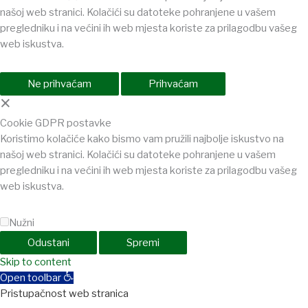
našoj web stranici. Kolačići su datoteke pohranjene u vašem
pregledniku i na većini ih web mjesta koriste za prilagodbu vašeg
web iskustva.
Ne prihvaćam
Prihvaćam
×
Cookie GDPR postavke
Koristimo kolačiće kako bismo vam pružili najbolje iskustvo na
našoj web stranici. Kolačići su datoteke pohranjene u vašem
pregledniku i na većini ih web mjesta koriste za prilagodbu vašeg
web iskustva.
Nužni
Odustani
Spremi
shabet
Skip to content
jojobet
holiganbet
holiganbet
Holiganbet
Jojobet
jojobet
gran
Open toolbar
Pristupačnost web stranica