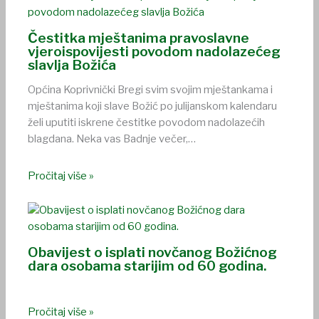
Čestitka mještanima pravoslavne
vjeroispovijesti povodom nadolazećeg
slavlja Božića
Općina Koprivnički Bregi svim svojim mještankama i
mještanima koji slave Božić po julijanskom kalendaru
želi uputiti iskrene čestitke povodom nadolazećih
blagdana. Neka vas Badnje večer,…
Pročitaj više »
Obavijest o isplati novčanog Božićnog
dara osobama starijim od 60 godina.
Pročitaj više »