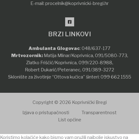
E-mail:
procelnik@koprivnicki-bregi.hr
BRZI LINKOVI
Ambulanta Glogovac
:
048/637-177
Mrtvozornik:
Matija Mlinar/Koprivnica,
091/5080-773
,
Zlatko Friščić/Koprivnica,
099/220-8988
,
Robert Dukarić/Peteranec,
091/389-3272
Sklonište za životinje “Ottova kućica” šinteri:
099 662 1555
Copyright © 2026 Koprivnički Bregi
Izjava o pristupačnosti
Transparentnost
List općine
Koristimo kolačiće kako bismo vam pružili najbolje iskustvo na