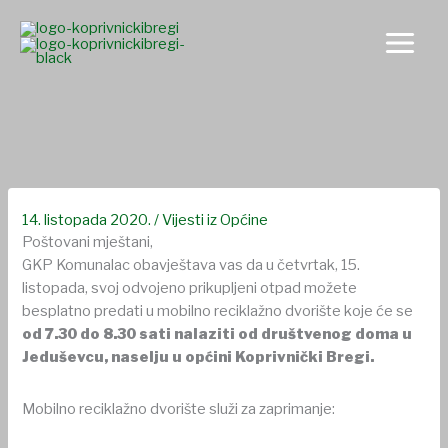
Skip
to
content
Mobilno reciklažno dvorište dolazi u Jeduševac
14. listopada 2020.
/
Vijesti iz Općine
Poštovani mještani,
GKP Komunalac obavještava vas da u četvrtak, 15.
listopada, svoj odvojeno prikupljeni otpad možete
besplatno predati u mobilno reciklažno dvorište koje će se
od 7.30 do 8.30 sati nalaziti od društvenog doma u
Jeduševcu, naselju u općini Koprivnički Bregi.
Mobilno reciklažno dvorište služi za zaprimanje: