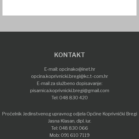
KONTAKT
E-mail:
opcinako@inet.hr
opcina.koprivnicki.bregi@kc.t-com.hr
E-mail za službeno dopisavanje:
pisarnica.koprivnicki.bregi@gmail.com
Tel:
048 830 420
Pročelnik Jedinstvenog upravnog odjela Općine Koprivnički Bregi
Jasna Klasan, dipl. iur.
Tel:
048 830 066
Mob:
091 610 7119