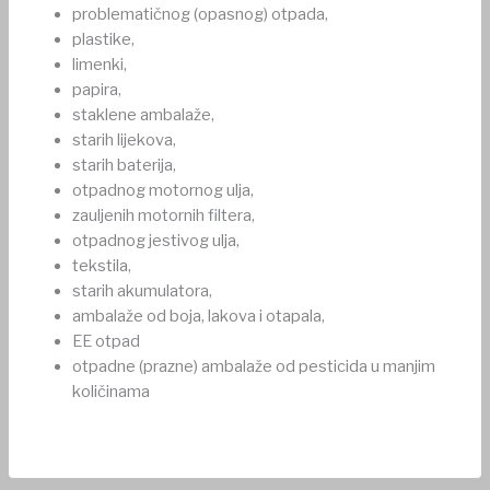
problematičnog (opasnog) otpada,
plastike,
limenki,
papira,
staklene ambalaže,
starih lijekova,
starih baterija,
otpadnog motornog ulja,
zauljenih motornih filtera,
otpadnog jestivog ulja,
tekstila,
starih akumulatora,
ambalaže od boja, lakova i otapala,
EE otpad
otpadne (prazne) ambalaže od pesticida u manjim
količinama