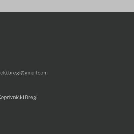
icki.bregi@gmail.com
oprivnički Bregi