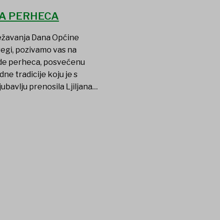
A PERHECA
ježavanja Dana Općine
regi, pozivamo vas na
ade perheca, posvećenu
dne tradicije koju je s
jubavlju prenosila Ljiljana…