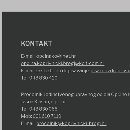
KONTAKT
E-mail:
opcinako@inet.hr
opcina.koprivnicki.bregi@kc.t-com.hr
E-mail za službeno dopisavanje:
pisarnica.koprivn
Tel:
048 830 420
Pročelnik Jedinstvenog upravnog odjela Općine K
Jasna Klasan, dipl. iur.
Tel:
048 830 066
Mob:
091 610 7119
E-mail:
procelnik@koprivnicki-bregi.hr