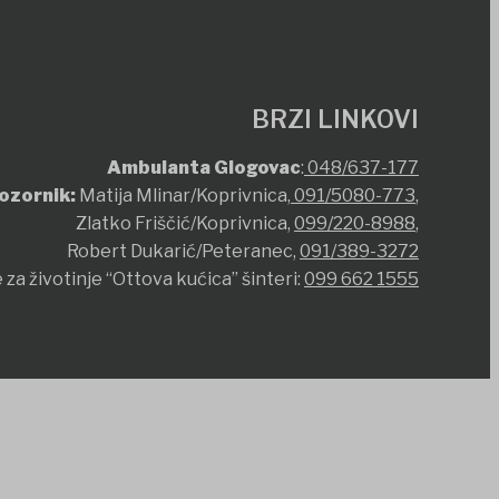
BRZI LINKOVI
Ambulanta Glogovac
:
048/637-177
ozornik:
Matija Mlinar/Koprivnica,
091/5080-773
,
Zlatko Friščić/Koprivnica,
099/220-8988
,
Robert Dukarić/Peteranec,
091/389-3272
 za životinje “Ottova kućica” šinteri:
099 662 1555