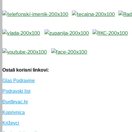
Ostali korisni linkovi
:
Glas Podravine
Podravski list
Đurđevac.hr
Koprivnica
Križevci