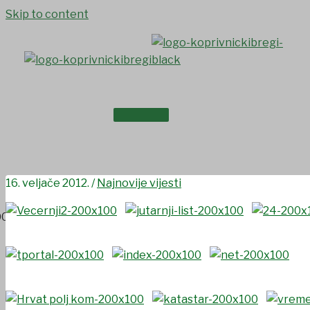
Skip to content
NASLOVNICA
Najnovije vijesti
O NAMA
16. veljače 2012.
/
Najnovije vijesti