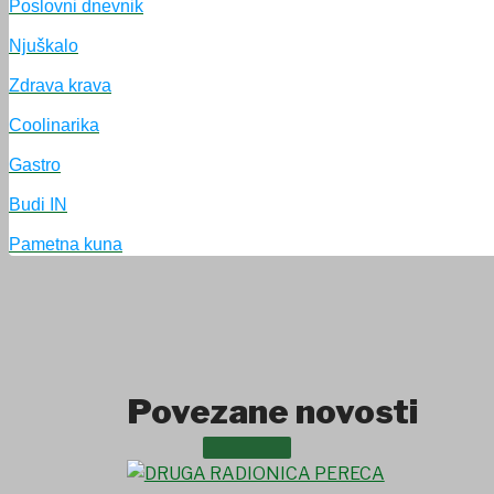
Poslovni dnevnik
UDRUGE I DRUŠTVA
Njuškalo
Zdrava krava
Coolinarika
Gastro
Budi IN
Pametna kuna
Povezane novosti
USTANOVE