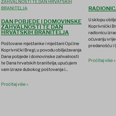
RADIONIC
U sklopu obil
DAN POBJEDE I DOMOVINSKE
ZAHVALNOSTI TE DAN
Koprivnički B
HRVATSKIH BRANITELJA
radionicu izr
očuvanju vrije
Poštovane mještanke i mještani Općine
predanošću i l
Koprivnički Bregi, u povodu obilježavanja
Dana pobjede i domovinske zahvalnosti
Pročitaj više »
te Dana hrvatskih branitelja, upućujem
vam izraze dubokog poštovanja i…
Pročitaj više »