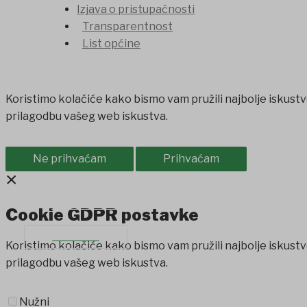
Izjava o pristupačnosti
Transparentnost
List općine
Koristimo kolačiće kako bismo vam pružili najbolje iskustv
prilagodbu vašeg web iskustva.
Ne prihvaćam
Prihvaćam
×
PROIZVODI IZ OPĆINE
SAVJET MLADIH
Cookie GDPR postavke
KONTAKT
Koristimo kolačiće kako bismo vam pružili najbolje iskustv
prilagodbu vašeg web iskustva.
Nužni