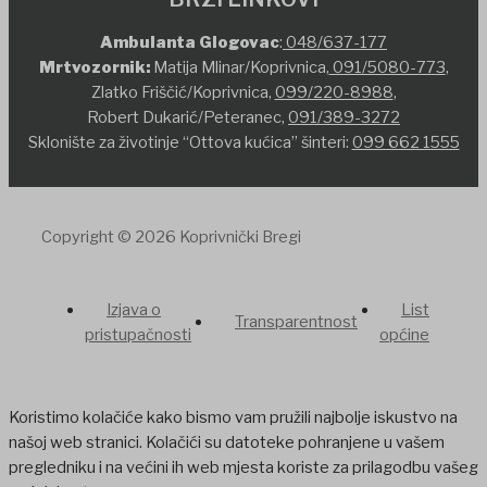
Ambulanta Glogovac
:
048/637-177
Mrtvozornik:
Matija Mlinar/Koprivnica,
091/5080-773
,
Zlatko Friščić/Koprivnica,
099/220-8988
,
Robert Dukarić/Peteranec,
091/389-3272
Sklonište za životinje “Ottova kućica” šinteri:
099 662 1555
Copyright © 2026 Koprivnički Bregi
Izjava o
List
Transparentnost
pristupačnosti
općine
Koristimo kolačiće kako bismo vam pružili najbolje iskustvo na
našoj web stranici. Kolačići su datoteke pohranjene u vašem
pregledniku i na većini ih web mjesta koriste za prilagodbu vašeg