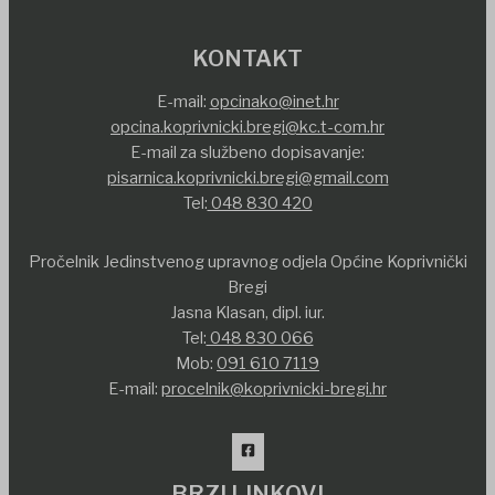
KONTAKT
E-mail:
opcinako@inet.hr
opcina.koprivnicki.bregi@kc.t-com.hr
E-mail za službeno dopisavanje:
pisarnica.koprivnicki.bregi@gmail.com
Tel:
048 830 420
Pročelnik Jedinstvenog upravnog odjela Općine Koprivnički
Bregi
Jasna Klasan, dipl. iur.
Tel:
048 830 066
Mob:
091 610 7119
E-mail:
procelnik@koprivnicki-bregi.hr
BRZI LINKOVI