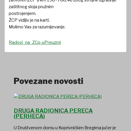
zatvoren ŽCP u km 198+788,46 zbog strojne ugradnje
zaštitnog sloja pružnim
postrojenjem.
ŽCP vidljiv je na karti.
Molimo Vas za razumijevanje.
Radovi_na_ZCp-u
Preuzmi
Povezane novosti
DRUGA RADIONICA PERECA
(PERHECA)
U Društvenom domu u Koprivničkim Bregima jučer je