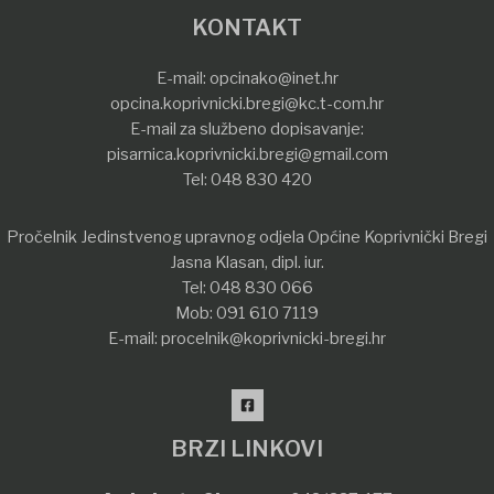
KONTAKT
E-mail:
opcinako@inet.hr
opcina.koprivnicki.bregi@kc.t-com.hr
E-mail za službeno dopisavanje:
pisarnica.koprivnicki.bregi@gmail.com
Tel:
048 830 420
Pročelnik Jedinstvenog upravnog odjela Općine Koprivnički Bregi
Jasna Klasan, dipl. iur.
Tel:
048 830 066
Mob:
091 610 7119
E-mail:
procelnik@koprivnicki-bregi.hr
BRZI LINKOVI