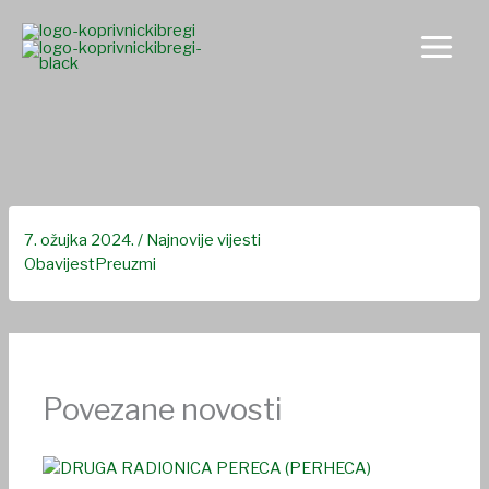
Skip
to
content
Obavijest LD “Zec” Koprivnički bregi
7. ožujka 2024.
/
Najnovije vijesti
Obavijest
Preuzmi
Povezane novosti