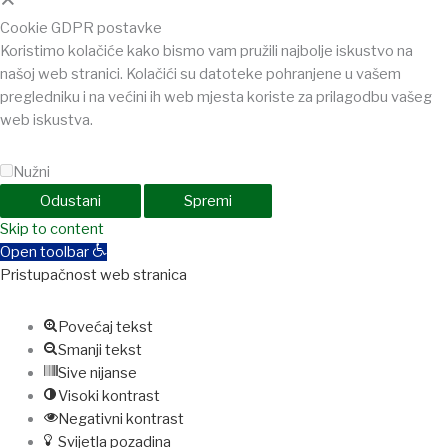
Cookie GDPR postavke
Koristimo kolačiće kako bismo vam pružili najbolje iskustvo na
našoj web stranici. Kolačići su datoteke pohranjene u vašem
pregledniku i na većini ih web mjesta koriste za prilagodbu vašeg
web iskustva.
Nužni
Odustani
Spremi
shabet
Skip to content
jojobet
holiganbet
Casinolevant
Casinolevant
holiganbet
Holi
Open toolbar
Pristupačnost web stranica
Povećaj tekst
Smanji tekst
Sive nijanse
Visoki kontrast
Negativni kontrast
Svijetla pozadina