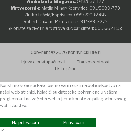
Ambulanta Glogovac
:
048/637-177
Mrtvozornik:
Matija Mlinar/Koprivnica,
091/5080-773
,
Zlatko Friščić/Koprivnica,
099/220-8988
,
Robert Dukarić/Peteranec,
091/389-3272
Sklonište za životinje “Ottova kućica” šinteri:
099 662 1555
Copyright © 2026 Koprivnički Bregi
Izjava o pristupačnosti
Transparentnost
List općine
Koristimo kolačiće kako bismo vam pružili najbolje iskustvo na
našoj web stranici. Kolačići su datoteke pohranjene u vašem
pregledniku i na većini ih web mjesta koriste za prilagodbu vašeg
web iskustva.
Ne prihvaćam
Prihvaćam
×