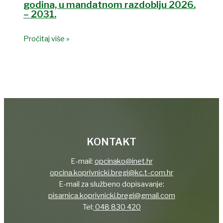
godina, u mandatnom razdoblju 2026.
– 2031.
Pročitaj više »
KONTAKT
E-mail:
opcinako@inet.hr
opcina.koprivnicki.bregi@kc.t-com.hr
E-mail za službeno dopisavanje:
pisarnica.koprivnicki.bregi@gmail.com
Tel:
048 830 420