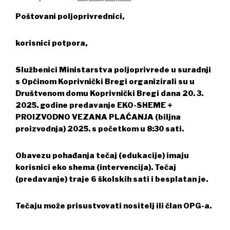
Poštovani poljoprivrednici,
korisnici potpora,
Službenici Ministarstva poljoprivrede u suradnji
s Općinom Koprivnički Bregi organizirali su u
Društvenom domu
Koprivnički Bregi dana 20. 3.
2025. godine predavanje EKO-SHEME +
PROIZVODNO VEZANA PLAĆANJA (biljna
proizvodnja) 2025. s početkom u 8:30 sati.
Obavezu pohađanja tečaj (edukacije) imaju
korisnici eko shema (intervencija). Tečaj
(predavanje) traje 6 školskih sati i besplatan je.
Tečaju može prisustvovati nositelj ili član OPG-a.