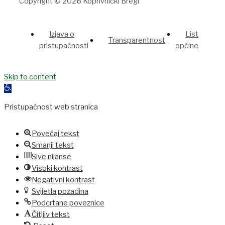
Copyright © 2026 Koprivnički Bregi
Izjava o
List
Transparentnost
pristupačnosti
općine
et
Skip to content
Grandpashabet
jojobet
holiganbet
holiganbet
Holiganbet
Jojobet
j
Open
toolbar
Pristupačnost web stranica
Povećaj tekst
Smanji tekst
Sive nijanse
Visoki kontrast
Negativni kontrast
Svijetla pozadina
Podcrtane poveznice
Čitljiv tekst