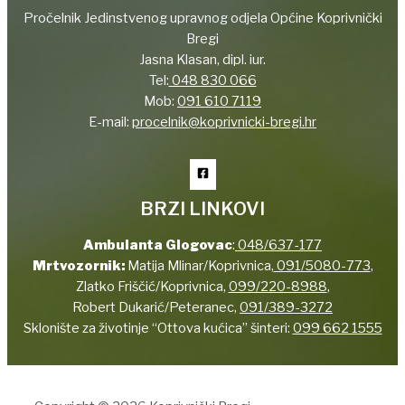
Pročelnik Jedinstvenog upravnog odjela Općine Koprivnički
Bregi
Jasna Klasan, dipl. iur.
Tel:
048 830 066
Mob:
091 610 7119
E-mail:
procelnik@koprivnicki-bregi.hr
BRZI LINKOVI
Ambulanta Glogovac
:
048/637-177
Mrtvozornik:
Matija Mlinar/Koprivnica,
091/5080-773
,
Zlatko Friščić/Koprivnica,
099/220-8988
,
Robert Dukarić/Peteranec,
091/389-3272
Sklonište za životinje “Ottova kućica” šinteri:
099 662 1555