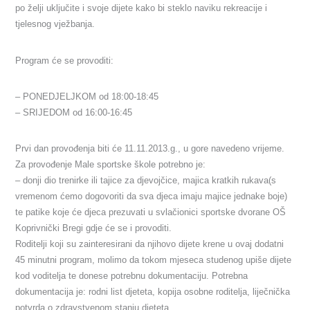
po želji uključite i svoje dijete kako bi steklo naviku rekreacije i
tjelesnog vježbanja.
Program će se provoditi:
– PONEDJELJKOM od 18:00-18:45
– SRIJEDOM od 16:00-16:45
Prvi dan provođenja biti će 11.11.2013.g., u gore navedeno vrijeme.
Za provođenje Male sportske škole potrebno je:
– donji dio trenirke ili tajice za djevojčice, majica kratkih rukava(s
vremenom ćemo dogovoriti da sva djeca imaju majice jednake boje)
te patike koje će djeca prezuvati u svlačionici sportske dvorane OŠ
Koprivnički Bregi gdje će se i provoditi.
Roditelji koji su zainteresirani da njihovo dijete krene u ovaj dodatni
45 minutni program, molimo da tokom mjeseca studenog upiše dijete
kod voditelja te donese potrebnu dokumentaciju. Potrebna
dokumentacija je: rodni list djeteta, kopija osobne roditelja, liječnička
potvrda o zdravstvenom stanju djeteta.