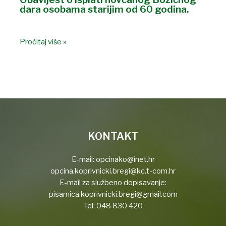
dara osobama starijim od 60 godina.
Pročitaj više »
KONTAKT
E-mail:
opcinako@inet.hr
opcina.koprivnicki.bregi@kc.t-com.hr
E-mail za službeno dopisavanje:
pisarnica.koprivnicki.bregi@gmail.com
Tel:
048 830 420