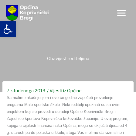
Skip
to
content
Open toolbar
Obavijest roditeljima
7. studenoga 2013.
/
Vijesti iz Općine
Sa malim zakašnjenjem i ove će godine započeti provođenje
programa Male sportske škole. Neki roditelji upoznati su sa ovim
projektom koji se provodi u suradnji Općine Koprivnički Bregi i
Zajednice športova Koprivničko-križevačke županije. U ovaj program,
kojega u cijelosti financira naša Općina, mogu se uključiti djeca od 4
g. starosti pa do polaska u školu, stoga Vas molimo da razmislite i