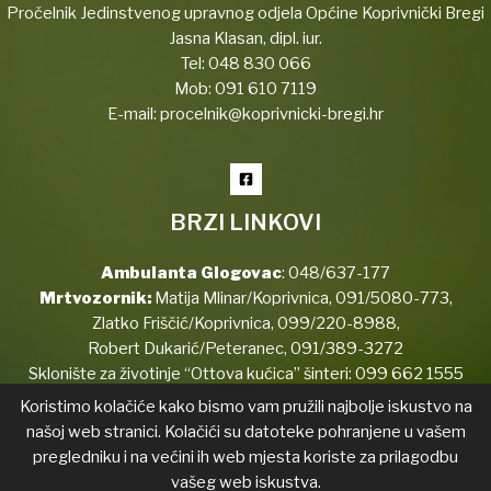
Pročelnik Jedinstvenog upravnog odjela Općine Koprivnički Bregi
Jasna Klasan, dipl. iur.
Tel:
048 830 066
Mob:
091 610 7119
E-mail:
procelnik@koprivnicki-bregi.hr
BRZI LINKOVI
Ambulanta Glogovac
:
048/637-177
Mrtvozornik:
Matija Mlinar/Koprivnica,
091/5080-773
,
Zlatko Friščić/Koprivnica,
099/220-8988
,
Robert Dukarić/Peteranec,
091/389-3272
Sklonište za životinje “Ottova kućica” šinteri:
099 662 1555
Koristimo kolačiće kako bismo vam pružili najbolje iskustvo na
našoj web stranici. Kolačići su datoteke pohranjene u vašem
pregledniku i na većini ih web mjesta koriste za prilagodbu
Copyright © 2026 Koprivnički Bregi
vašeg web iskustva.