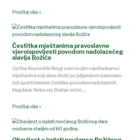
Pročitaj više »
Čestitka mještanima pravoslavne
vjeroispovijesti povodom nadolazećeg
slavlja Božića
Općina Koprivnički Bregi svim svojim mještankama i
mještanima koji slave Božić po julijanskom kalendaru
želi uputiti iskrene čestitke povodom nadolazećih
blagdana. Neka vas Badnje večer,…
Pročitaj više »
Obavijest o isplati novčanog Božićnog