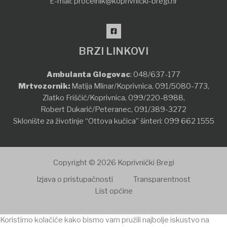
E-mail:
procelnik@koprivnicki-bregi.hr
BRZI LINKOVI
Ambulanta Glogovac
:
048/637-177
Mrtvozornik:
Matija Mlinar/Koprivnica,
091/5080-773
,
Zlatko Friščić/Koprivnica,
099/220-8988
,
Robert Dukarić/Peteranec,
091/389-3272
Sklonište za životinje “Ottova kućica” šinteri:
099 662 1555
Copyright © 2026 Koprivnički Bregi
Izjava o pristupačnosti
Transparentnost
List općine
Koristimo kolačiće kako bismo vam pružili najbolje iskustvo na