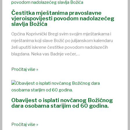
Čestitka mještanima pravoslavne
vjeroispovijesti povodom nadolazećeg
slavlja Božića
Općina Koprivnički Bregi svim svojim mještankama i
mještanima koji slave Božić po julijanskom kalendaru
želi uputiti iskrene čestitke povodom nadolazećih
blagdana. Neka vas Badnje večer,…
Pročitaj više »
Obavijest o isplati novčanog Božićnog
dara osobama starijim od 60 godina.
Pročitaj više »