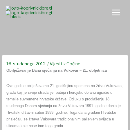
Skip
to
content
Obilježavanje Dana sjećanja na Vukovar – 21. obljetnica
16. studenoga 2012.
/
Vijesti iz Općine
Obilježavanje Dana sjećanja na Vukovar – 21. obljetnica
Ove godine obilježavamo 21. godišnjicu spomena na žrtvu Vukovara,
grada koji je svoje stradanje, patnju i herojsku obranu ugradio u
temelje suvremene hrvatske države. Odluku o proglašenju 18.
studenoga Danom sjećanja na žrtvu Vukovara 1991. godine donio je
Hrvatski državni sabor 1999. godine. Toga dana građani Hrvatske
prisjećaju se žrtava Vukovara tradicionalnim paljenjem svijeća u
ulicama koje nose ime toga grada.