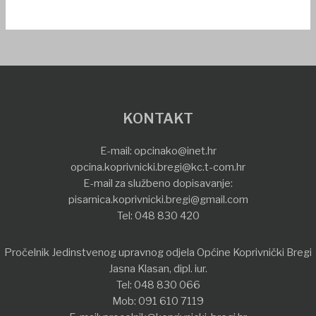
KONTAKT
E-mail:
opcinako@inet.hr
opcina.koprivnicki.bregi@kc.t-com.hr
E-mail za službeno dopisavanje:
pisarnica.koprivnicki.bregi@gmail.com
Tel:
048 830 420
Pročelnik Jedinstvenog upravnog odjela Općine Koprivnički Bregi
Jasna Klasan, dipl. iur.
Tel:
048 830 066
Mob:
091 610 7119