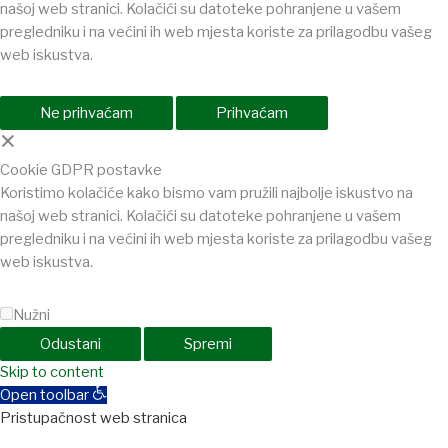
našoj web stranici. Kolačići su datoteke pohranjene u vašem
pregledniku i na većini ih web mjesta koriste za prilagodbu vašeg
web iskustva.
Ne prihvaćam
Prihvaćam
×
Cookie GDPR postavke
Koristimo kolačiće kako bismo vam pružili najbolje iskustvo na
našoj web stranici. Kolačići su datoteke pohranjene u vašem
pregledniku i na većini ih web mjesta koriste za prilagodbu vašeg
web iskustva.
Nužni
Odustani
Spremi
shabet
Skip to content
jojobet
holiganbet
holiganbet
Holiganbet
Jojobet
jojobet
gran
Open toolbar
Pristupačnost web stranica