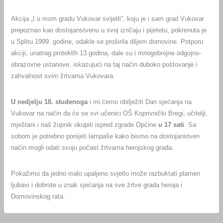
Akcija „I u mom gradu Vukovar svijetli“, koju je i sam grad Vukovar
prepoznao kao dostojanstvenu u svoj izričaju i pijetetu, pokrenuta je
u Splitu 1999. godine, odakle se proširila diljem domovine. Potporu
akciji, unatrag proteklih 13 godina, dale su i mnogobrojne odgojno-
obrazovne ustanove, iskazujući na taj način duboko poštovanje i
zahvalnost svim žrtvama Vukovara.
U nedjelju 18. studenoga
i mi ćemo obilježiti Dan sjećanja na
Vukovar na način da će se svi učenici OŠ Koprivnički Bregi, učitelji,
mještani i naš župnik okupiti ispred zgrade Općine
u 17 sati
. Sa
sobom je potrebno ponijeti lampaše kako bismo na dostojanstven
način mogli odati svoju počast žrtvama herojskog grada.
Pokažimo da jedno malo upaljeno svjetlo može razbuktati plamen
ljubavi i dobrote u znak sjećanja na sve žrtve grada heroja i
Domovinskog rata.