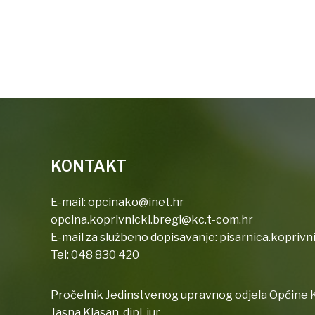
KONTAKT
E-mail:
opcinako@inet.hr
opcina.koprivnicki.bregi@kc.t-com.hr
E-mail za službeno dopisavanje:
pisarnica.koprivn
Tel:
048 830 420
Pročelnik Jedinstvenog upravnog odjela Općine K
Jasna Klasan, dipl. iur.