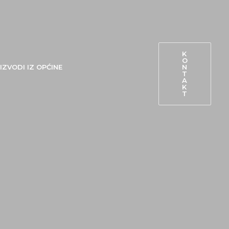
K
O
N
IZVODI IZ OPĆINE
T
A
K
T