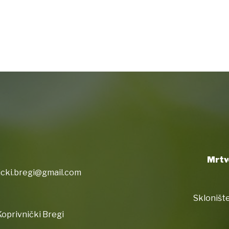
Mrtv
icki.bregi@gmail.com
Sklonište
oprivnički Bregi