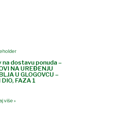
v na dostavu ponuda –
OVI NA UREĐENJU
BLJA U GLOGOVCU –
 DIO, FAZA 1
j više »