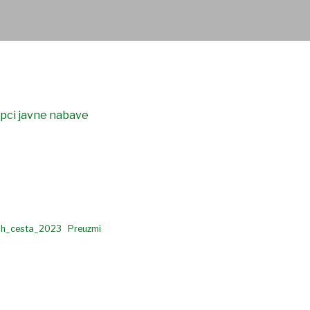
pci javne nabave
ih_cesta_2023
Preuzmi