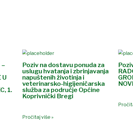
 –
Poziv na dostavu ponuda za
Pozi
uslugu hvatanja i zbrinjavanja
RAD
 U
napuštenih životinja i
GRO
veterinarsko-higijeničarska
NOVI
, 1.
služba za područje Općine
Koprivnički Bregi
Pročita
Pročitaj više »