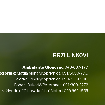
BRZI LINKOVI
Ambulanta Glogovac
:
048/637-177
ozornik:
Matija Mlinar/Koprivnica,
091/5080-773
,
Zlatko Friščić/Koprivnica,
099/220-8988
,
Robert Dukarić/Peteranec,
091/389-3272
 za životinje “Ottova kućica” šinteri:
099 662 1555