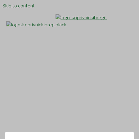
Skip to content
Poziv za dostavu ponuda za
modernizaciju (asfaltiranje)
nerazvrstane ceste u Ulici
Rudarsko naselje i Voćarska
ulica u naselju Glogovac –
„Izvanredno održavanje
nerazvrstanih cesta u naselju
Glogovac“