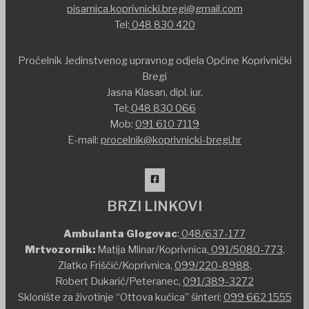
pisarnica.koprivnicki.bregi@gmail.com
Tel:
048 830 420
Pročelnik Jedinstvenog upravnog odjela Općine Koprivnički
Bregi
Jasna Klasan, dipl. iur.
Tel:
048 830 066
Mob:
091 610 7119
E-mail:
procelnik@koprivnicki-bregi.hr
BRZI LINKOVI
Ambulanta Glogovac
:
048/637-177
Mrtvozornik:
Matija Mlinar/Koprivnica,
091/5080-773
,
Zlatko Friščić/Koprivnica,
099/220-8988
,
Robert Dukarić/Peteranec,
091/389-3272
Sklonište za životinje “Ottova kućica” šinteri:
099 662 1555