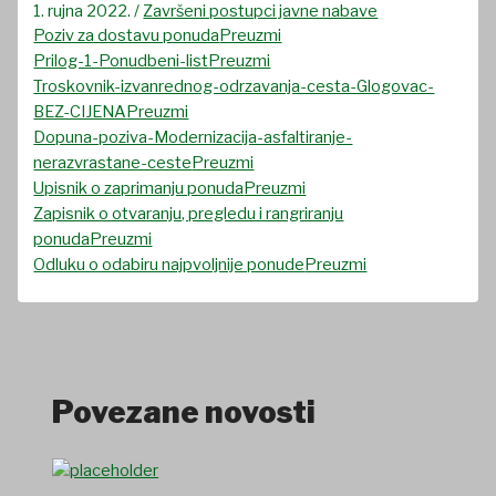
1. rujna 2022.
/
Završeni postupci javne nabave
Poziv za dostavu ponuda
Preuzmi
Prilog-1-Ponudbeni-list
Preuzmi
Troskovnik-izvanrednog-odrzavanja-cesta-Glogovac-
BEZ-CIJENA
Preuzmi
Dopuna-poziva-Modernizacija-asfaltiranje-
nerazvrastane-ceste
Preuzmi
Upisnik o zaprimanju ponuda
Preuzmi
Zapisnik o otvaranju, pregledu i rangriranju
ponuda
Preuzmi
Odluku o odabiru najpvoljnije ponude
Preuzmi
Povezane novosti