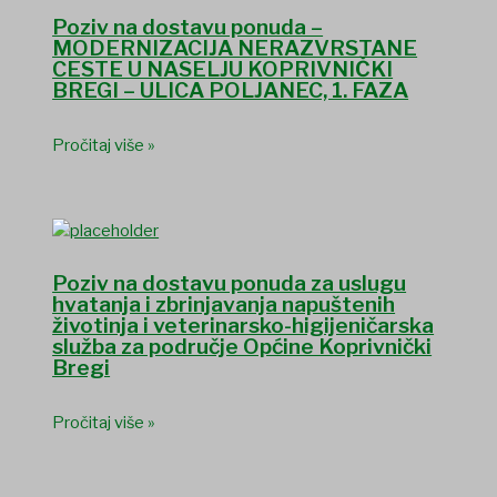
Poziv na dostavu ponuda –
MODERNIZACIJA NERAZVRSTANE
CESTE U NASELJU KOPRIVNIČKI
BREGI – ULICA POLJANEC, 1. FAZA
Pročitaj više »
Poziv na dostavu ponuda za uslugu
hvatanja i zbrinjavanja napuštenih
životinja i veterinarsko-higijeničarska
služba za područje Općine Koprivnički
Bregi
Pročitaj više »