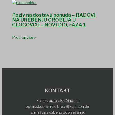
Poziv na dostavu ponuda – RADOVI
NA UREĐENJU GROBLJA U
GLOGOVCU – NOVI DIO, FAZA 1
Pročitaj više »
KONTAKT
E-mail:
opcinako@inet.hr
opcina.koprivnicki.bregi@kc.t-com.hr
E-mail za službeno dopisavanje: