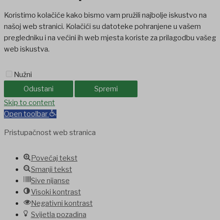
Koristimo kolačiće kako bismo vam pružili najbolje iskustvo na
našoj web stranici. Kolačići su datoteke pohranjene u vašem
pregledniku i na većini ih web mjesta koriste za prilagodbu vašeg
web iskustva.
Nužni
Odustani
Spremi
ashabet
Skip to content
jojobet
holiganbet
holiganbet
Holiganbet
Jojobet
jojobet
gra
Open toolbar
Pristupačnost web stranica
Povećaj tekst
Smanji tekst
Sive nijanse
Visoki kontrast
Negativni kontrast
Svijetla pozadina