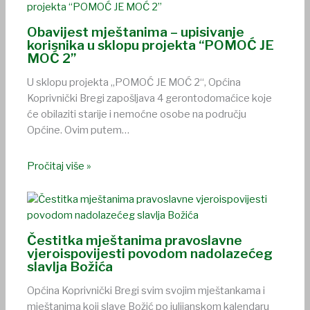
Obavijest mještanima – upisivanje
korisnika u sklopu projekta “POMOĆ JE
MOĆ 2”
U sklopu projekta „POMOĆ JE MOĆ 2“, Općina
Koprivnički Bregi zapošljava 4 gerontodomaćice koje
će obilaziti starije i nemoćne osobe na području
Općine. Ovim putem…
Pročitaj više »
Čestitka mještanima pravoslavne
vjeroispovijesti povodom nadolazećeg
slavlja Božića
Općina Koprivnički Bregi svim svojim mještankama i
mještanima koji slave Božić po julijanskom kalendaru