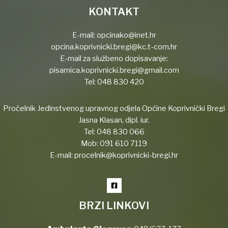
KONTAKT
E-mail:
opcinako@inet.hr
opcina.koprivnicki.bregi@kc.t-com.hr
E-mail za službeno dopisavanje:
pisarnica.koprivnicki.bregi@gmail.com
Tel:
048 830 420
Pročelnik Jedinstvenog upravnog odjela Općine Koprivnički Bregi
Jasna Klasan, dipl. iur.
Tel:
048 830 066
Mob:
091 610 7119
E-mail:
procelnik@koprivnicki-bregi.hr
BRZI LINKOVI