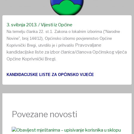
3. svibnja 2013.
/
Vijesti iz Općine
Na temelju članka 22. st.1. Zakona o lokalnim izborima (“Narodne
Novine”, broj 144/12), Općinsko izborno povjerenstvo Općine
Pravovaljane
Koprivnički Bregi, utvrdilo je i prihvatilo
kandidacijske liste za izbor članica/članova Općinskog vijeća
Općine Koprivnički Bregi.
KANDIDACIJSKE LISTE ZA OPĆINSKO VIJEĆE
Povezane novosti