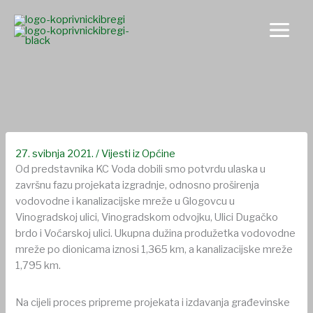
Skip
to
content
Proširenje vodovodne i kanalizacijske mreže u Glogovcu
27. svibnja 2021.
/
Vijesti iz Općine
Od predstavnika KC Voda dobili smo potvrdu ulaska u
završnu fazu projekata izgradnje, odnosno proširenja
vodovodne i kanalizacijske mreže u Glogovcu u
Vinogradskoj ulici, Vinogradskom odvojku, Ulici Dugačko
brdo i Voćarskoj ulici. Ukupna dužina produžetka vodovodne
mreže po dionicama iznosi 1,365 km, a kanalizacijske mreže
1,795 km.
Na cijeli proces pripreme projekata i izdavanja građevinske