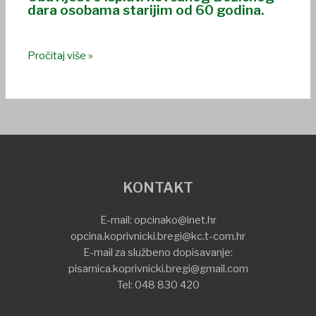
dara osobama starijim od 60 godina.
Pročitaj više »
KONTAKT
E-mail:
opcinako@inet.hr
opcina.koprivnicki.bregi@kc.t-com.hr
E-mail za službeno dopisavanje:
pisarnica.koprivnicki.bregi@gmail.com
Tel:
048 830 420