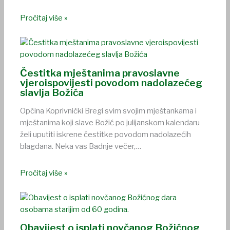
Pročitaj više »
Čestitka mještanima pravoslavne
vjeroispovijesti povodom nadolazećeg
slavlja Božića
Općina Koprivnički Bregi svim svojim mještankama i
mještanima koji slave Božić po julijanskom kalendaru
želi uputiti iskrene čestitke povodom nadolazećih
blagdana. Neka vas Badnje večer,…
Pročitaj više »
Obavijest o isplati novčanog Božićnog