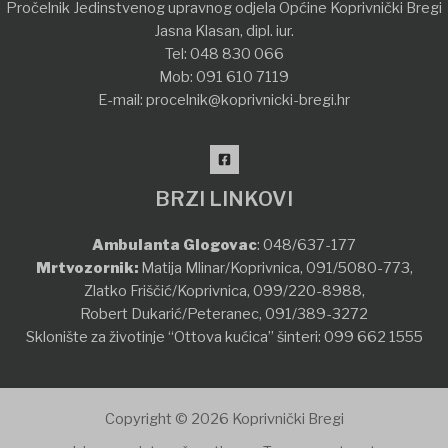
Pročelnik Jedinstvenog upravnog odjela Općine Koprivnički Bregi
Jasna Klasan, dipl. iur.
Tel:
048 830 066
Mob:
091 610 7119
E-mail:
procelnik@koprivnicki-bregi.hr
BRZI LINKOVI
Ambulanta Glogovac
:
048/637-177
Mrtvozornik:
Matija Mlinar/Koprivnica,
091/5080-773
,
Zlatko Friščić/Koprivnica,
099/220-8988
,
Robert Dukarić/Peteranec,
091/389-3272
Sklonište za životinje “Ottova kućica” šinteri:
099 662 1555
Copyright © 2026 Koprivnički Bregi