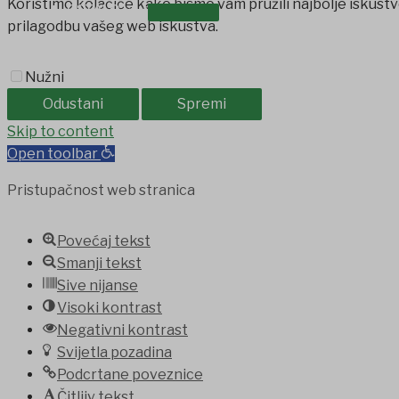
Koristimo kolačiće kako bismo vam pružili najbolje iskustv
OSTALO
prilagodbu vašeg web iskustva.
Nužni
Odustani
Spremi
t
Grandpashabet
Skip to content
jojobet
Casinolevant
Holiganbet
Holiganbe
Open toolbar
Pristupačnost web stranica
Povećaj tekst
Smanji tekst
Sive nijanse
Visoki kontrast
Negativni kontrast
Svijetla pozadina
Podcrtane poveznice
Čitljiv tekst