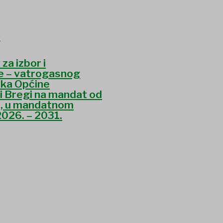
 za izbor i
e – vatrogasnog
ika Općine
i Bregi na mandat od
a, u mandatnom
2026. – 2031.