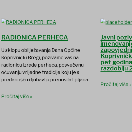
RADIONICA PERHECA
Javni poziv
imenovanj
zapovjedn
U sklopu obilježavanja Dana Općine
Koprivničk
Koprivnički Bregi, pozivamo vas na
pet godin
radionicu izrade perheca, posvećenu
razdoblju 
očuvanju vrijedne tradicije koju je s
predanošću i ljubavlju prenosila Ljiljana…
Pročitaj više »
Pročitaj više »