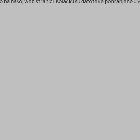
o na našoj web stranici. Kolačići su datoteke pohranjene u 
t
Holiganbet
Jojobet
jojobet
nakitbahis
betpark
casibom
favo