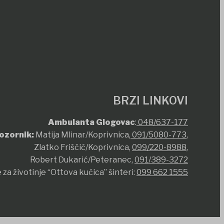
BRZI LINKOVI
Ambulanta Glogovac
:
048/637-177
ozornik:
Matija Mlinar/Koprivnica,
091/5080-773
,
Zlatko Friščić/Koprivnica,
099/220-8988
,
Robert Dukarić/Peteranec,
091/389-3272
 za životinje “Ottova kućica” šinteri:
099 662 1555