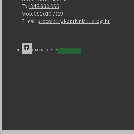
Tel:
048 830 066
Mob:
091 610 7119
E-mail:
procelnik@koprivnicki-bregi.hr
DOKUMENTI