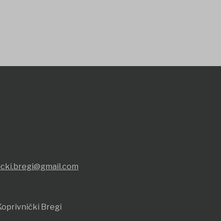
icki.bregi@gmail.com
oprivnički Bregi