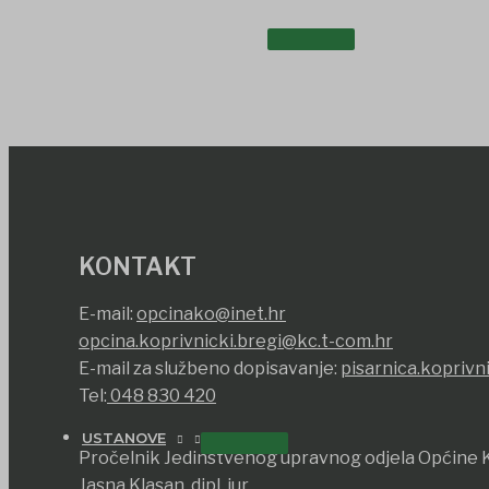
UDRUGE I DRUŠTVA
KONTAKT
E-mail:
opcinako@inet.hr
opcina.koprivnicki.bregi@kc.t-com.hr
E-mail za službeno dopisavanje:
pisarnica.koprivn
Tel:
048 830 420
USTANOVE
Pročelnik Jedinstvenog upravnog odjela Općine K
Jasna Klasan, dipl. iur.