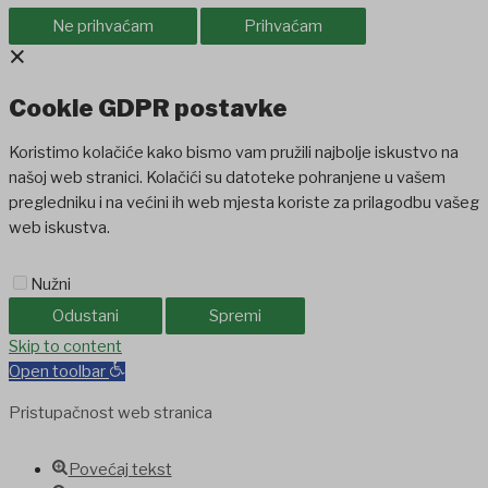
Ne prihvaćam
Prihvaćam
×
Cookie GDPR postavke
Koristimo kolačiće kako bismo vam pružili najbolje iskustvo na
našoj web stranici. Kolačići su datoteke pohranjene u vašem
pregledniku i na većini ih web mjesta koriste za prilagodbu vašeg
web iskustva.
Nužni
Odustani
Spremi
iganbet
Skip to content
Holiganbet
Holiganbet
jojobet
grandpashabet
betpark
casib
Open toolbar
Pristupačnost web stranica
Povećaj tekst