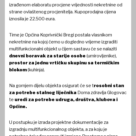
izrađenom elaboratu procjene vrijednosti nekretnine od
strane ovlaštenog procjenitelja. Kupoprodajna cijena
iznosila je 22.500 eura.
Time je Općina Koprivnički Bregi postala vlasnikom
nekretnine na kojoj ćemo u dogledno vrijeme izgraditi
multifunkcionalni objekt u čijem sastavu će se nalaziti
dnevni boravak za starije osobe
(umirovljenike),
prostor za jednu vrtićku skupinu sa termičkim
blokom
(kuhinja).
Na gornjem dijelu objekta osigurat će se t
rosobni stan
za potrebe stalnog liječnika
Doma zdravlja Glogovac
te
uredi za potrebe udruga, društva, klubova i
Općine.
U postupku je izrada projektne dokumentacije za
izgradnju multifunkcionalnog objekta, a za koju je