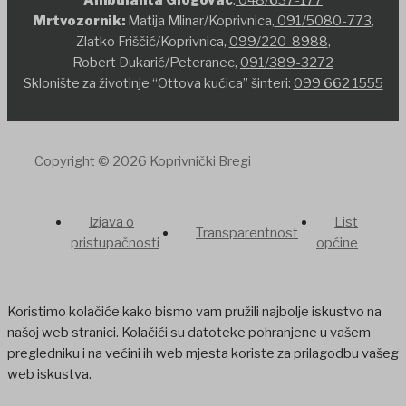
Mrtvozornik:
Matija Mlinar/Koprivnica,
091/5080-773
,
Zlatko Friščić/Koprivnica,
099/220-8988
,
Robert Dukarić/Peteranec,
091/389-3272
Sklonište za životinje “Ottova kućica” šinteri:
099 662 1555
Copyright © 2026 Koprivnički Bregi
Izjava o
List
Transparentnost
pristupačnosti
općine
Koristimo kolačiće kako bismo vam pružili najbolje iskustvo na
našoj web stranici. Kolačići su datoteke pohranjene u vašem
pregledniku i na većini ih web mjesta koriste za prilagodbu vašeg
web iskustva.