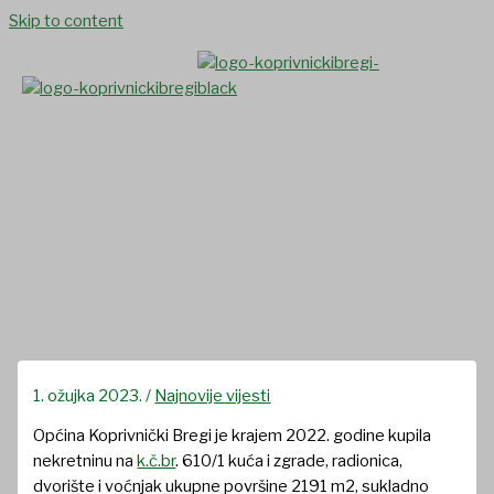
Skip to content
U postupku je izrada
projektne dokumentacije za
izgradnju multifunkcionalnog
objekta
1. ožujka 2023.
/
Najnovije vijesti
Općina Koprivnički Bregi je krajem 2022. godine kupila
nekretninu na
k.č.br
. 610/1 kuća i zgrade, radionica,
dvorište i voćnjak ukupne površine 2191 m2, sukladno