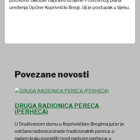
potrebno također napraviti izmjene Prostornog plana
uređenja Općine Koprivnički Bregi, čiji je postupak u tijeku.
Povezane novosti
DRUGA RADIONICA PERECA
(PERHECA)
U Društvenom domu u Koprivničkim Bregima jučer je
održana radionica izrade tradicionalnih pereca, u
našem kraju poznatih i pod nazivom perheca, u