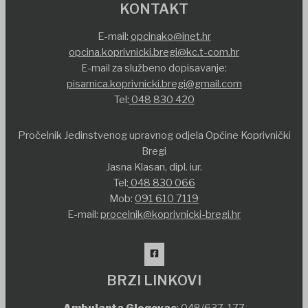
KONTAKT
E-mail:
opcinako@inet.hr
opcina.koprivnicki.bregi@kc.t-com.hr
E-mail za službeno dopisavanje:
pisarnica.koprivnicki.bregi@gmail.com
Tel:
048 830 420
Pročelnik Jedinstvenog upravnog odjela Općine Koprivnički
Bregi
Jasna Klasan, dipl. iur.
Tel:
048 830 066
Mob:
091 610 7119
E-mail:
procelnik@koprivnicki-bregi.hr
BRZI LINKOVI
Ambulanta Glogovac
:
048/637-177