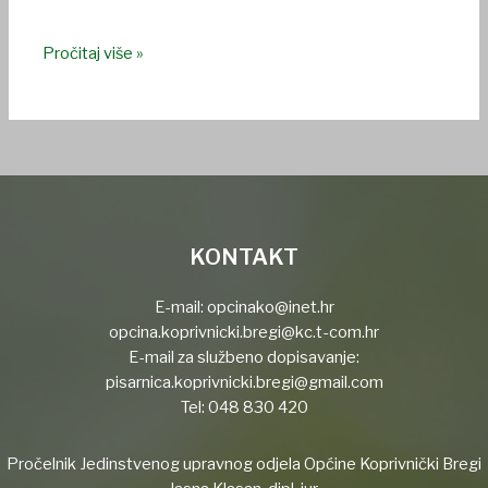
Pročitaj više »
KONTAKT
E-mail:
opcinako@inet.hr
opcina.koprivnicki.bregi@kc.t-com.hr
E-mail za službeno dopisavanje:
pisarnica.koprivnicki.bregi@gmail.com
Tel:
048 830 420
Pročelnik Jedinstvenog upravnog odjela Općine Koprivnički Bregi