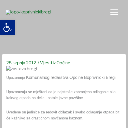
Skip
to
content
Open toolbar
Upozorenje Komunalnog redarstva Općine Boprivnički Bregi
28. srpnja 2012.
/
Vijesti iz Općine
Komunalnog redarstva Općine Boprivnički Bregi:
Upozorenje
Upozoravaju se mještani da je najstrože zabranjeno odlaganje bilo
kakvog otpada na delic i ostale javne površine.
Uvedene su jedinice za redovit obilazak i svako odlaganje otpada bit
će kažnjivo sa drastičnom novčanom kaznom.