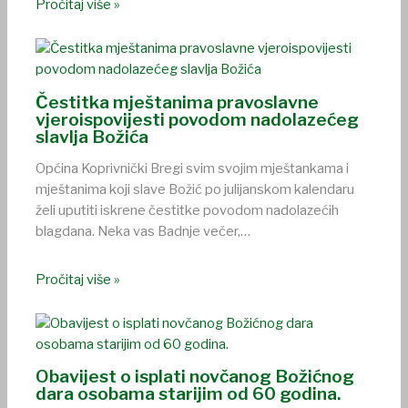
Pročitaj više »
Čestitka mještanima pravoslavne
vjeroispovijesti povodom nadolazećeg
slavlja Božića
Općina Koprivnički Bregi svim svojim mještankama i
mještanima koji slave Božić po julijanskom kalendaru
želi uputiti iskrene čestitke povodom nadolazećih
blagdana. Neka vas Badnje večer,…
Pročitaj više »
Obavijest o isplati novčanog Božićnog
dara osobama starijim od 60 godina.