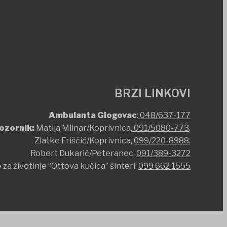
BRZI LINKOVI
Ambulanta Glogovac
:
048/637-177
ozornik:
Matija Mlinar/Koprivnica,
091/5080-773
,
Zlatko Friščić/Koprivnica,
099/220-8988
,
Robert Dukarić/Peteranec,
091/389-3272
 za životinje “Ottova kućica” šinteri:
099 662 1555