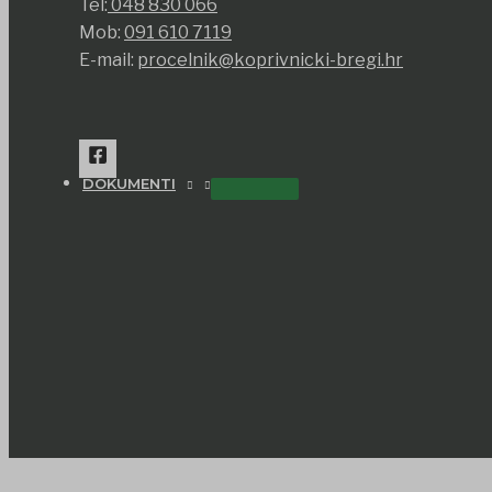
Tel:
048 830 066
Mob:
091 610 7119
E-mail:
procelnik@koprivnicki-bregi.hr
DOKUMENTI