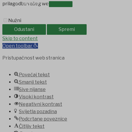
OSTALO
prilagodbu vašeg web iskustva.
Nužni
Odustani
Spremi
jobet
Skip to content
holiganbet
Holiganbet
Holiganbet
jojobet
grandpashab
Open toolbar
Pristupačnost web stranica
Povećaj tekst
Smanji tekst
Sive nijanse
Visoki kontrast
Negativni kontrast
Svijetla pozadina
Podcrtane poveznice
Čitljiv tekst