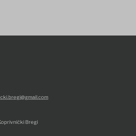
icki.bregi@gmail.com
oprivnički Bregi