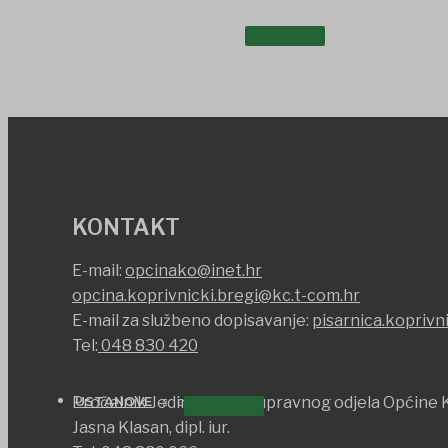
UDRUGE I DRUŠTVA
KONTAKT
E-mail:
opcinako@inet.hr
opcina.koprivnicki.bregi@kc.t-com.hr
E-mail za službeno dopisavanje:
pisarnica.koprivn
Tel:
048 830 420
USTANOVE
Pročelnik Jedinstvenog upravnog odjela Općine K
Jasna Klasan, dipl. iur.