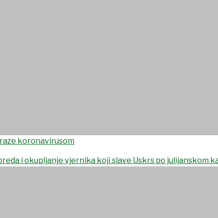
vilne zaštite za održavanje o
 julijanskom kalendaru
zaraze koronavirusom
reda i okupljanje vjernika koji slave Uskrs po julijanskom 