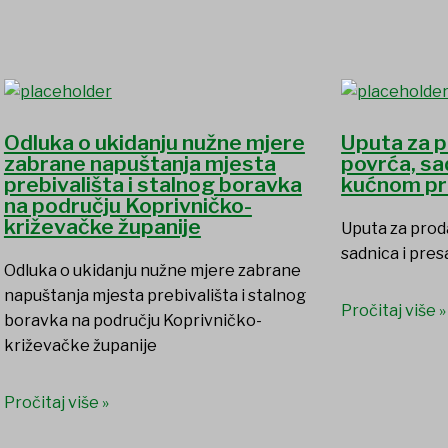
Odluka o ukidanju nužne mjere
Uputa za p
zabrane napuštanja mjesta
povrća, sa
prebivališta i stalnog boravka
kućnom p
na području Koprivničko-
križevačke županije
Uputa za proda
sadnica i pre
Odluka o ukidanju nužne mjere zabrane
napuštanja mjesta prebivališta i stalnog
Pročitaj više »
boravka na području Koprivničko-
križevačke županije
Pročitaj više »