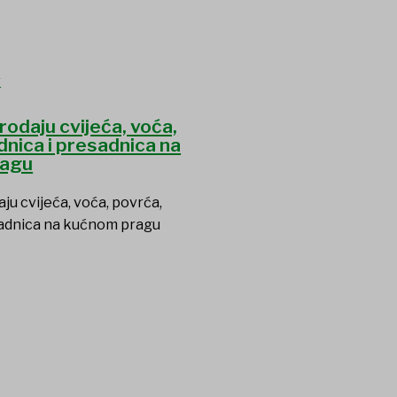
rodaju cvijeća, voća,
dnica i presadnica na
ragu
ju cvijeća, voća, povrća,
sadnica na kućnom pragu