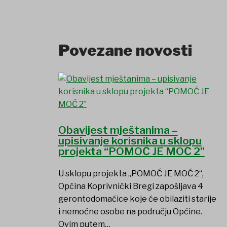
Povezane novosti
Obavijest mještanima –
upisivanje korisnika u sklopu
projekta “POMOĆ JE MOĆ 2”
U sklopu projekta „POMOĆ JE MOĆ 2“,
Općina Koprivnički Bregi zapošljava 4
gerontodomaćice koje će obilaziti starije
i nemoćne osobe na području Općine.
Ovim putem…