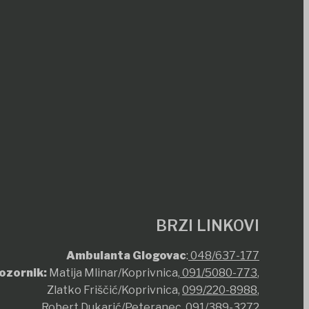
BRZI LINKOVI
Ambulanta Glogovac
:
048/637-177
ozornik:
Matija Mlinar/Koprivnica,
091/5080-773
,
Zlatko Friščić/Koprivnica,
099/220-8988
,
Robert Dukarić/Peteranec,
091/389-3272