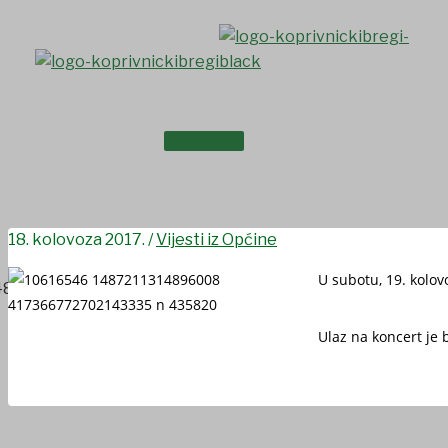
Skip
to
content
NASLOVNICA
Zabava i koncert grupe Piso
O NAMA
18. kolovoza 2017.
/
Vijesti iz Općine
U subotu, 19. kolov
Ulaz na koncert je 