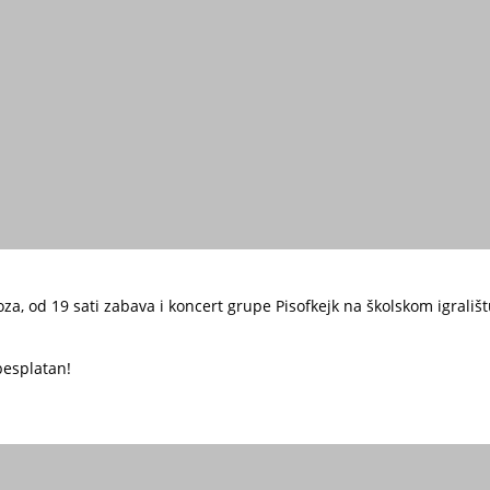
fkejk
oza, od 19 sati zabava i koncert grupe Pisofkejk na školskom igrali
besplatan!