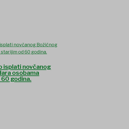
o isplati novčanog
dara osobama
d 60 godina.