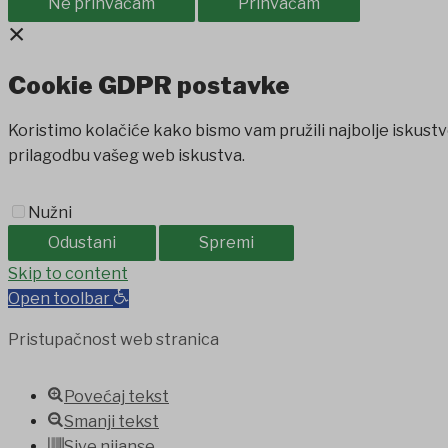
Ne prihvaćam
Prihvaćam
×
Cookie GDPR postavke
Koristimo kolačiće kako bismo vam pružili najbolje iskustv
prilagodbu vašeg web iskustva.
Nužni
Odustani
Spremi
randpashabet
Skip to content
jojobet
holiganbet
Casinolevant
Casinolevant
Open toolbar
Pristupačnost web stranica
Povećaj tekst
Smanji tekst
Sive nijanse