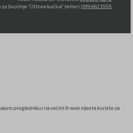
 za životinje “Ottova kućica” šinteri:
099 662 1555
vašem pregledniku i na većini ih web mjesta koriste za