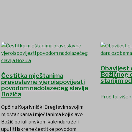
Obavijest 
Božićnog 
Čestitka mještanima
starijim o
pravoslavne vjeroispovijesti
povodom nadolazećeg slavlja
Božića
Pročitaj više »
Općina Koprivnički Bregi svim svojim
mještankama i mještanima koji slave
Božić po julijanskom kalendaru želi
uputiti iskrene čestitke povodom