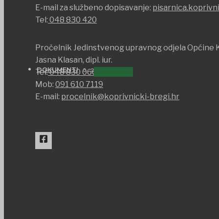
E-mail za službeno dopisavanje:
pisarnica.koprivn
Tel:
048 830 420
Pročelnik Jedinstvenog upravnog odjela Općine K
Jasna Klasan, dipl. iur.
DOKUMENTI
Tel:
048 830 066
Mob:
091 610 7119
E-mail:
procelnik@koprivnicki-bregi.hr