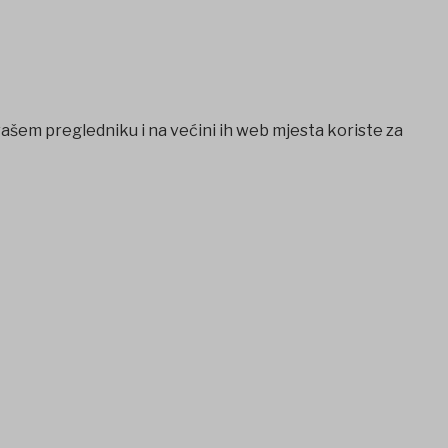
vašem pregledniku i na većini ih web mjesta koriste za
rk
casibom
favorisen
galabet
Jojobet
iptv satın al
betcio
Grand