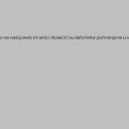
o na našoj web stranici. Kolačići su datoteke pohranjene u 
holiganbet
Holiganbet
Jojobet
jojobet
grandpashabet
betpa