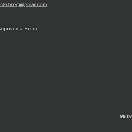
icki.bregi@gmail.com
oprivnički Bregi
Mrtv