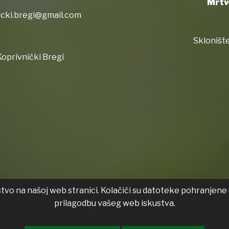
Mrtv
icki.bregi@gmail.com
Sklonište
oprivnički Bregi
stvo na našoj web stranici. Kolačići su datoteke pohranjene 
Izjava
prilagodbu vašeg web iskustva.