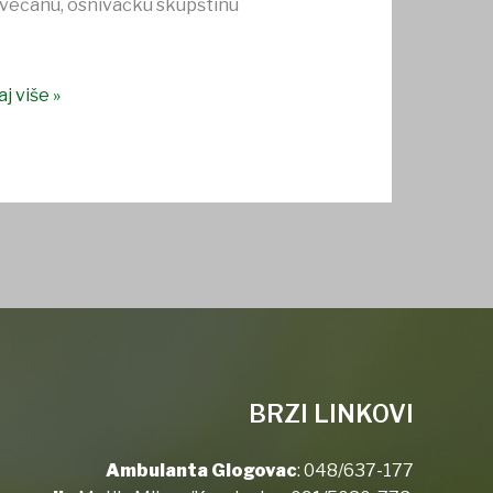
svečanu, osnivačku skupštinu
j više »
BRZI LINKOVI
Ambulanta Glogovac
:
048/637-177