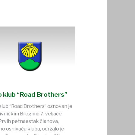
 klub “Road Brothers”
lub “Road Brothers” osnovan je
ivničkim Bregima 7. veljače
Prvih petnaestak članova,
o osnivača kluba, održalo je