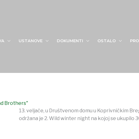
VA
USTANOVE
DOKUMENTI
OSTALO
PRO
ad Brothers"
13. veljače, u Društvenom domu u Koprivničkim Breg
održana je 2. Wild winter night na kojoj se ukupilo 