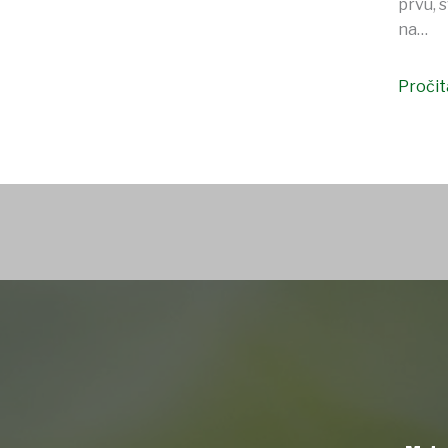
prvu, 
na…
Pročita