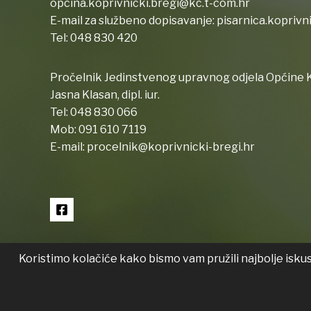
opcina.koprivnicki.bregi@kc.t-com.hr
E-mail za službeno dopisavanje:
pisarnica.koprivn
Tel:
048 830 420
Pročelnik Jedinstvenog upravnog odjela Općine K
Jasna Klasan, dipl. iur.
Tel:
048 830 066
Mob:
091 610 7119
E-mail:
procelnik@koprivnicki-bregi.hr
Koristimo kolačiće kako bismo vam pružili najbolje isku
Copyright © 2026 Koprivnički Bregi