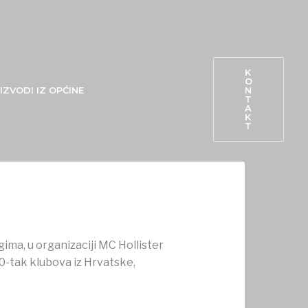
K
O
N
IZVODI IZ OPĆINE
T
A
K
T
ima, u organizaciji MC Hollister
30-tak klubova iz Hrvatske,