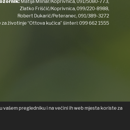
ozornik:
Matija Mlinar/Koprivnica,
091/5080-773
,
Zlatko Friščić/Koprivnica,
099/220-8988
,
Robert Dukarić/Peteranec,
091/389-3272
 za životinje “Ottova kućica” šinteri:
099 662 1555
u vašem pregledniku i na većini ih web mjesta koriste za
 o pristupačnosti
Transparentnost
List općine