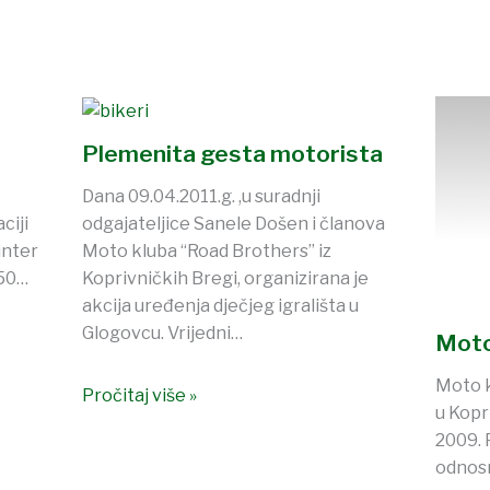
Plemenita gesta motorista
Dana 09.04.2011.g. ,u suradnji
ciji
odgajateljice Sanele Došen i članova
inter
Moto kluba “Road Brothers” iz
 50…
Koprivničkih Bregi, organizirana je
akcija uređenja dječjeg igrališta u
Glogovcu. Vrijedni…
Moto
Moto k
Pročitaj više »
u Kopr
2009. 
odnosn