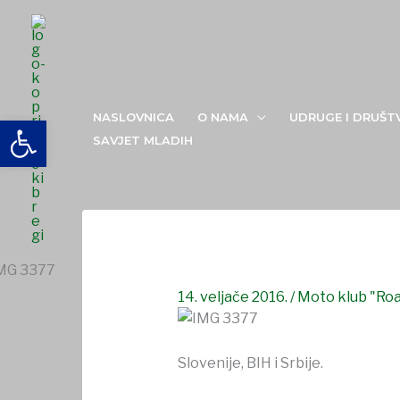
Skip
to
content
2. Wild winter night
NASLOVNICA
O NAMA
UDRUGE I DRUŠT
Open toolbar
SAVJET MLADIH
14. veljače 2016.
/
Moto klub "Ro
Slovenije, BIH i Srbije.