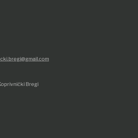
icki.bregi@gmail.com
oprivnički Bregi