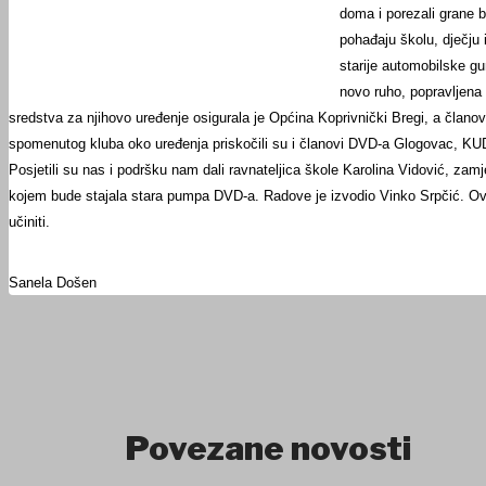
doma i porezali grane b
pohađaju školu, dječju 
starije automobilske gu
novo ruho, popravljena 
sredstva za njihovo uređenje osigurala je Općina Koprivnički Bregi, a član
spomenutog kluba oko uređenja priskočili su i članovi DVD-a Glogovac, KUD-
Posjetili su nas i podršku nam dali ravnateljica škole Karolina Vidović, za
kojem bude stajala stara pumpa DVD-a. Radove je izvodio Vinko Srpčić. O
učiniti.
Sanela Došen
Povezane novosti