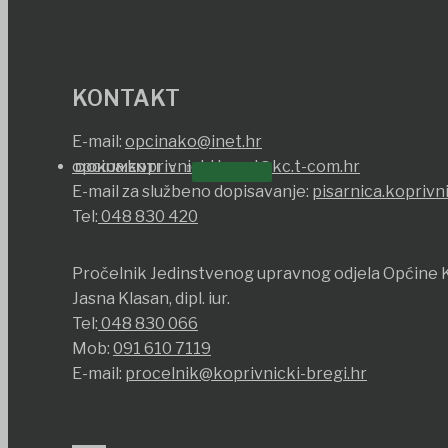
KONTAKT
E-mail:
opcinako@inet.hr
opcina.koprivnicki.bregi@kc.t-com.hr
DOKUMENTI
E-mail za službeno dopisavanje:
pisarnica.koprivn
Tel:
048 830 420
Pročelnik Jedinstvenog upravnog odjela Općine K
Jasna Klasan, dipl. iur.
Tel:
048 830 066
Mob:
091 610 7119
E-mail:
procelnik@koprivnicki-bregi.hr