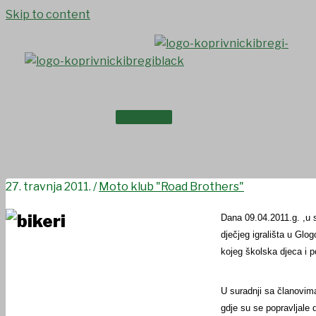
Skip to content
NASLOVNICA
Plemenita gesta motorista
O NAMA
27. travnja 2011.
/
Moto klub "Road Brothers"
Dana 09.04.2011.g. ,u s
dječjeg igrališta u Glog
kojeg školska djeca i p
U suradnji sa članovima
gdje su se popravljale