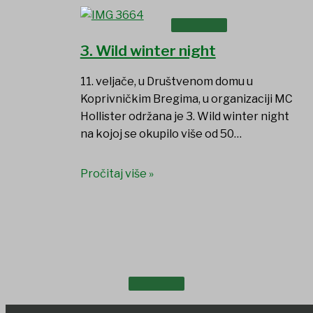
UDRUGE I DRUŠTVA
3. Wild winter night
11. veljače, u Društvenom domu u
Koprivničkim Bregima, u organizaciji MC
Hollister održana je 3. Wild winter night
na kojoj se okupilo više od 50…
Pročitaj više »
USTANOVE