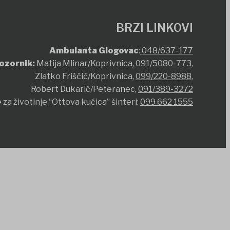
BRZI LINKOVI
Ambulanta Glogovac
:
048/637-177
ozornik:
Matija Mlinar/Koprivnica,
091/5080-773
,
Zlatko Friščić/Koprivnica,
099/220-8988
,
Robert Dukarić/Peteranec,
091/389-3272
 za životinje “Ottova kućica” šinteri:
099 662 1555