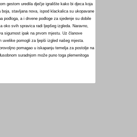
m gestom uredila dječje igralište kako bi djeca koja
a boja, stavljana nova, ispod klackalica su ukopavane
na podloga, a i drvene podloge za sjedenje su dobile
ja oko svih spravica radi ljepšeg izgleda. Naravno,
ova sigurnost ipak na prvom mjestu. Uz članove
 uvelike pomogli za ljepši izgled našeg mjesta.
dobrovoljno pomagao u iskapanju temelja za postolje na
 međusobnom suradnjom može puno toga plemenitoga