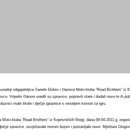
uradnji odgajateljice Sanele Došen i članova Moto kluba “Road Brothers” iz Ko
ovcu. Vrijedni članovi uredili su spravice, popravili stare i dodali nove te ih po
olaznici male škole i dječje igraonice s veseljem koriste za igru.
 Moto kluba “Road Brothers” iz Koprivničkih Bregi, dana 09.04.2011.g. organiz
 dječje spravice, osvježavale novom bojom i postavljale nove. Mještani Glogo