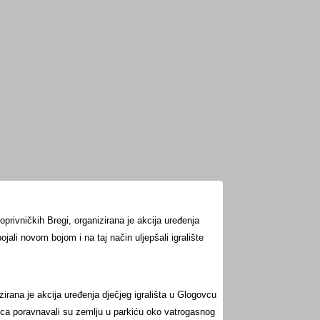
privničkih Bregi, organizirana je akcija uređenja
bojali novom bojom i na taj način uljepšali igralište
irana je akcija uređenja dječjeg igrališta u Glogovcu
vca poravnavali su zemlju u parkiću oko vatrogasnog