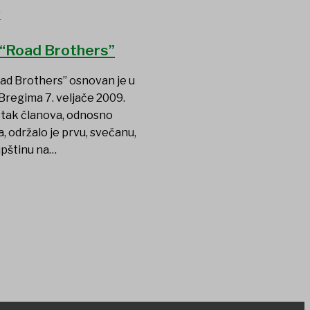
 “Road Brothers”
ad Brothers” osnovan je u
Bregima 7. veljače 2009.
tak članova, odnosno
, održalo je prvu, svečanu,
pštinu na…