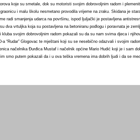
orova koje su smetale, dok su motoristi svojim dobrovoljnim radom i plemenito
igraonicu i malu školu nesmetano provodila vrijeme na zraku. Skidana je star
me radi smanjenja udarca na površinu, ispod ljuljački je postavljena antistres
su dva vrtuljka koja su postavljena na betoniranu podlogu i poravnata je zeml
ovi kluba svojim dobrovoljnim radom pokazali su da su nam svima djeca i njih
a “Rudar” Glogovac te mještani koji su se nesebično odazvali i svojim radom
mjenica načelnika Đurđica Mustaf i načelnik općine Mario Hudić koji je i sam 
vim smo putem pokazali da i u ova teška vremena ima dobrih ljudi i da se