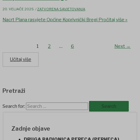
20. VELJAČE 2025.
/
ZATVORENA SAVJETOVANJA
Nacrt Plana rasvjete Općine Koprivnički Bregi
Pročitaj više »
1
2
…
6
Next
→
Učitaj više
Pretraži
Search for:
Zadnje objave
DRUGA RADIONICA PERECA (PERHECA)