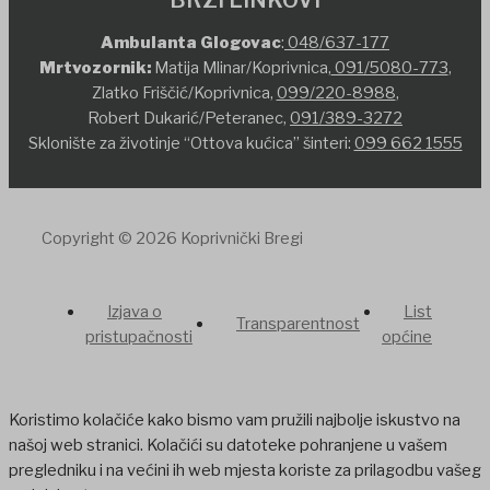
Ambulanta Glogovac
:
048/637-177
Mrtvozornik:
Matija Mlinar/Koprivnica,
091/5080-773
,
Zlatko Friščić/Koprivnica,
099/220-8988
,
Robert Dukarić/Peteranec,
091/389-3272
Sklonište za životinje “Ottova kućica” šinteri:
099 662 1555
Copyright © 2026 Koprivnički Bregi
Izjava o
List
Transparentnost
pristupačnosti
općine
Koristimo kolačiće kako bismo vam pružili najbolje iskustvo na
našoj web stranici. Kolačići su datoteke pohranjene u vašem
pregledniku i na većini ih web mjesta koriste za prilagodbu vašeg