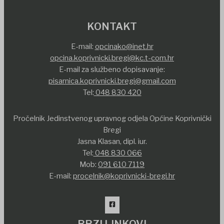
KONTAKT
E-mail:
opcinako@inet.hr
opcina.koprivnicki.bregi@kc.t-com.hr
E-mail za službeno dopisavanje:
pisarnica.koprivnicki.bregi@gmail.com
Tel:
048 830 420
Pročelnik Jedinstvenog upravnog odjela Općine Koprivnički
Bregi
Jasna Klasan, dipl. iur.
Tel:
048 830 066
Mob:
091 610 7119
E-mail:
procelnik@koprivnicki-bregi.hr
BRZI LINKOVI