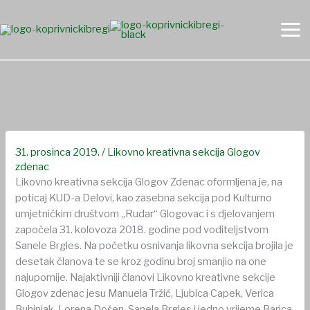
Skip
to
content
Likovno kreativna sekcija Glogov zdenac
31. prosinca 2019.
/
Likovno kreativna sekcija Glogov
zdenac
Likovno kreativna sekcija Glogov Zdenac oformljena je, na
poticaj KUD-a Delovi, kao zasebna sekcija pod Kulturno
umjetničkim društvom „Rudar“ Glogovac i s djelovanjem
započela 31. kolovoza 2018. godine pod voditeljstvom
Sanele Brgles. Na početku osnivanja likovna sekcija brojila je
desetak članova te se kroz godinu broj smanjio na one
najupornije. Najaktivniji članovi Likovno kreativne sekcije
Glogov zdenac jesu Manuela Tržić, Ljubica Capek, Verica
Buhinjak, Lorena Došen, Sanela Brgles i jedno vrijeme Barica