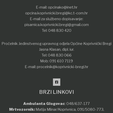
E-mail:
opcinako@inet.hr
opcina.koprivnicki.bregi@kc.t-com.hr
E-mail za službeno dopisavanje:
pisarnica.koprivnicki.bregi@gmail.com
Tel:
048 830 420
Pročelnik Jedinstvenog upravnog odjela Općine Koprivnički Bregi
Jasna Klasan, dipl. iur.
Tel:
048 830 066
Mob:
091 610 7119
E-mail:
procelnik@koprivnicki-bregi.hr
BRZI LINKOVI
Ambulanta Glogovac
:
048/637-177
Mrtvozornik:
Matija Mlinar/Koprivnica,
091/5080-773
,