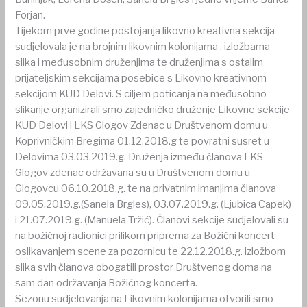
Forjan.
Tijekom prve godine postojanja likovno kreativna sekcija
sudjelovala je na brojnim likovnim kolonijama , izložbama
slika i međusobnim druženjima te druženjima s ostalim
prijateljskim sekcijama posebice s Likovno kreativnom
sekcijom KUD Delovi. S ciljem poticanja na međusobno
slikanje organizirali smo zajedničko druženje Likovne sekcije
KUD Delovi i LKS Glogov Zdenac u Društvenom domu u
Koprivničkim Bregima 01.12.2018.g te povratni susret u
Delovima 03.03.2019.g. Druženja između članova LKS
Glogov zdenac održavana su u Društvenom domu u
Glogovcu 06.10.2018.g. te na privatnim imanjima članova
09.05.2019.g.(Sanela Brgles), 03.07.2019.g. (Ljubica Capek)
i 21.07.2019.g. (Manuela Tržić). Članovi sekcije sudjelovali su
na božićnoj radionici prilikom priprema za Božićni koncert
oslikavanjem scene za pozornicu te 22.12.2018.g. izložbom
slika svih članova obogatili prostor Društvenog doma na
sam dan održavanja Božićnog koncerta.
Sezonu sudjelovanja na Likovnim kolonijama otvorili smo