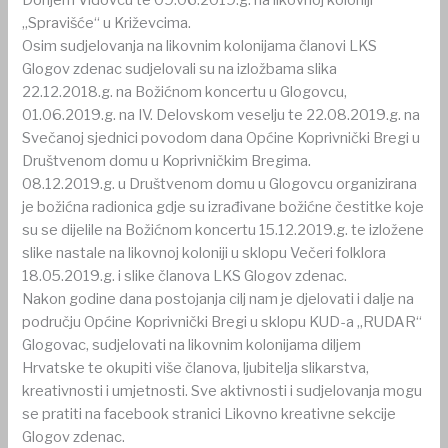
Donjem Vidovcu te 09.06.2019.g. na likovnoj koloniji
„Spravišće“ u Križevcima.
Osim sudjelovanja na likovnim kolonijama članovi LKS
Glogov zdenac sudjelovali su na izložbama slika
22.12.2018.g. na Božićnom koncertu u Glogovcu,
01.06.2019.g. na IV. Delovskom veselju te 22.08.2019.g. na
Svečanoj sjednici povodom dana Općine Koprivnički Bregi u
Društvenom domu u Koprivničkim Bregima.
08.12.2019.g. u Društvenom domu u Glogovcu organizirana
je božićna radionica gdje su izrađivane božićne čestitke koje
su se dijelile na Božićnom koncertu 15.12.2019.g. te izložene
slike nastale na likovnoj koloniji u sklopu Večeri folklora
18.05.2019.g. i slike članova LKS Glogov zdenac.
Nakon godine dana postojanja cilj nam je djelovati i dalje na
području Općine Koprivnički Bregi u sklopu KUD-a „RUDAR“
Glogovac, sudjelovati na likovnim kolonijama diljem
Hrvatske te okupiti više članova, ljubitelja slikarstva,
kreativnosti i umjetnosti. Sve aktivnosti i sudjelovanja mogu
se pratiti na facebook stranici Likovno kreativne sekcije
Glogov zdenac.