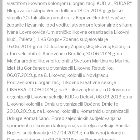
vlastitom likovnom kolonijom u organizaciji KUD-a „RUDAR“
Glogovac u sklopu Večeri folklora 18.05.2019.g. gdje se
skupilo 30-tak slikara amatera iz Koprivničko-križevačke
županije i izvan nje, pod voditeljstvom profesionalnog slikara
Ivana Lovrekovića (Umjetničko likovna organizacija Likovni
klub „Paleta“). LKS Glogov Zdenac sudjelovala je
16.06.2019.g. na 10. Jubilarnoj Županijskoj likovnoj koloniji u
etno selu obitelji Karlovčan u Brodiću, 30.06.2019.g. na
Međunarodnoj likovnoj koloniji u Svetom Martinu na Muri na
izletištu Goričanec u organizaciji Likovne Republike,
06.07.2019.g. na 8. Likovnoj koloniji u Novigradu
Podravskom u organizaciji Likovno kreativne sekcije
LIKRESA, 01.09.2019.g. na 3. Likovnoj koloniji u Delovima u
organizaciji Likovne sekcije KUD-a Delovi , 08.09.2019.g. na
Likovnoj koloniji u Drnju u organizaciji Općene Drnje te
20.10.2019.g. na Likovnoj koloniji u Komatnici u organizaciji
Udruge Komatičanci. Pored zajedničkih sudjelovanja na
spomenutim likovnim kolonijama, voditeljica sekcije Sanela
Brgles, sudjelovala je i 27.04.2019.g. na likovnoj koloniji u