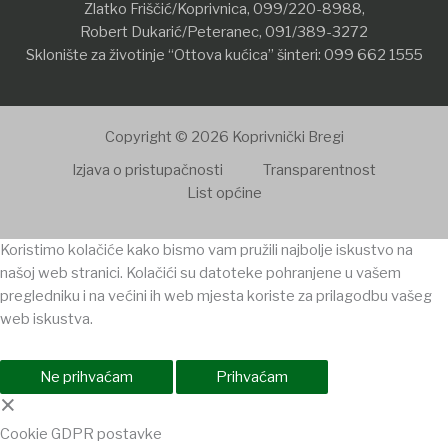
Zlatko Friščić/Koprivnica,
099/220-8988
,
Robert Dukarić/Peteranec,
091/389-3272
Sklonište za životinje “Ottova kućica” šinteri:
099 662 1555
Copyright © 2026 Koprivnički Bregi
Izjava o pristupačnosti
Transparentnost
List općine
Koristimo kolačiće kako bismo vam pružili najbolje iskustvo na
našoj web stranici. Kolačići su datoteke pohranjene u vašem
pregledniku i na većini ih web mjesta koriste za prilagodbu vašeg
web iskustva.
Ne prihvaćam
Prihvaćam
×
Cookie GDPR postavke