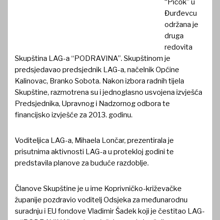
“Picok” u
Đurđevcu
održana je
druga
redovita
Skupština LAG-a “PODRAVINA”. Skupštinom je
predsjedavao predsjednik LAG-a, načelnik Općine
Kalinovac, Branko Sobota. Nakon izbora radnih tijela
Skupštine, razmotrena su i jednoglasno usvojena izvješća
Predsjednika, Upravnog i Nadzornog odbora te
financijsko izvješće za 2013. godinu.
Voditeljica LAG-a, Mihaela Lončar, prezentirala je
prisutnima aktivnosti LAG-a u protekloj godini te
predstavila planove za buduće razdoblje.
Članove Skupštine je u ime Koprivničko-križevačke
županije pozdravio voditelj Odsjeka za međunarodnu
suradnju i EU fondove Vladimir Šadek koji je čestitao LAG-