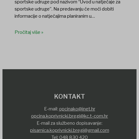
sportske udruge pod nazivom “Uvod u natječaje za
sportske udruge”. Na predavanju će moći dobiti
informacije o natječajima planiranim u…
Pročitaj više »
KONTAKT
E-mail:
opcinako@inet.hr
opcina.koprivnicki.bregi@kc.t-com.hr
E-mail za službeno dopisavanje:
pisarnica.koprivnicki.bregi@gmail.com
Tel:
048 830 420