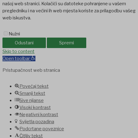
našoj web stranici. Kolačići su datoteke pohranjene u vašem
pregledniku i na većini ih web mjesta koriste za prilagodbu vašeg
web iskustva.
Nužni
Odustani
Spremi
bet
Skip to content
Holiganbet
Holiganbet
jojobet
grandpashabet
betpark
casibom
fa
Open toolbar
Pristupačnost web stranica
Povećaj tekst
Smanji tekst
Sive nijanse
Visoki kontrast
Negativni kontrast
Svijetla pozadina
Podcrtane poveznice
Čitljiv tekst