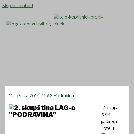
Skip to content
Održana 2. redovita skupština
LAG-a “PODRAVINA”
12. ožujka 2014.
/
LAG Podravina
12. ožujka
2014.
godine, u
Hotelu