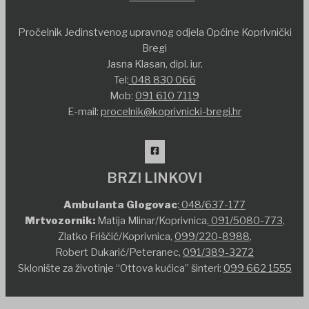
Pročelnik Jedinstvenog upravnog odjela Općine Koprivnički
Bregi
Jasna Klasan, dipl. iur.
Tel:
048 830 066
Mob:
091 610 7119
E-mail:
procelnik@koprivnicki-bregi.hr
BRZI LINKOVI
Ambulanta Glogovac
:
048/637-177
Mrtvozornik:
Matija Mlinar/Koprivnica,
091/5080-773
,
Zlatko Friščić/Koprivnica,
099/220-8988
,
Robert Dukarić/Peteranec,
091/389-3272
Sklonište za životinje “Ottova kućica” šinteri:
099 662 1555