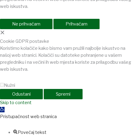
web iskustva.
Ne prihvaćam
Prihvaćam
×
Cookie GDPR postavke
Koristimo kolačiće kako bismo vam pružili najbolje iskustvo na
našoj web stranici. Kolačići su datoteke pohranjene u vašem
pregledniku i na većini ih web mjesta koriste za prilagodbu vašeg
web iskustva.
Nužni
Odustani
Spremi
Skip to content
Open
toolbar
Pristupačnost web stranica
Povećaj tekst