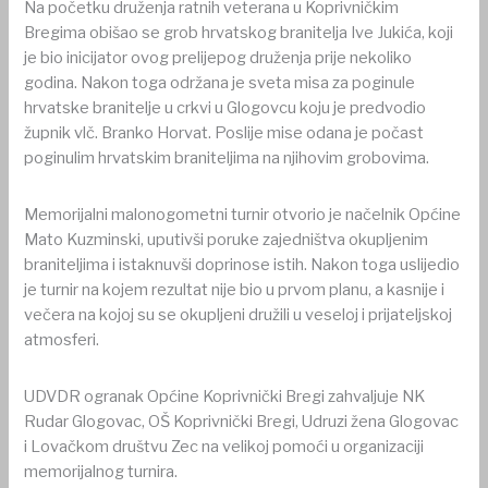
Na početku druženja ratnih veterana u Koprivničkim
Bregima obišao se grob hrvatskog branitelja Ive Jukića, koji
je bio inicijator ovog prelijepog druženja prije nekoliko
godina. Nakon toga održana je sveta misa za poginule
hrvatske branitelje u crkvi u Glogovcu koju je predvodio
župnik vlč. Branko Horvat. Poslije mise odana je počast
poginulim hrvatskim braniteljima na njihovim grobovima.
Memorijalni malonogometni turnir otvorio je načelnik Općine
Mato Kuzminski, uputivši poruke zajedništva okupljenim
braniteljima i istaknuvši doprinose istih. Nakon toga uslijedio
je turnir na kojem rezultat nije bio u prvom planu, a kasnije i
večera na kojoj su se okupljeni družili u veseloj i prijateljskoj
atmosferi.
UDVDR ogranak Općine Koprivnički Bregi zahvaljuje NK
Rudar Glogovac, OŠ Koprivnički Bregi, Udruzi žena Glogovac
i Lovačkom društvu Zec na velikoj pomoći u organizaciji
memorijalnog turnira.