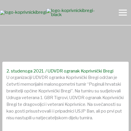
Skip
to
content
Održan četvrti memorijalni malonogometni turnir “Poginuli
hrvatski branitelji općine Koprivnički Bregi”
2. studenoga 2021.
/
UDVDR ogranak Koprivnički Bregi
U organizaciji UDVDR ogranka Koprivnički Bregi održan je
četvrti memorijalni malonogometni turnir “Poginuli hrvatski
branitelji općine Koprivnički Bregi”. Na turniru su sudjelovali
Udruga veterana 1. GBR Tigrovi, UDVDR ogranak Koprivnički
Bregi te dragovoljci i veterani Koprivnice. Na svečanosti su
kao gosti prisustvovali i i pripadnici USJP Ban, ali po prvi put
nisu nastupili u natjecateljskom dijelu turnira.