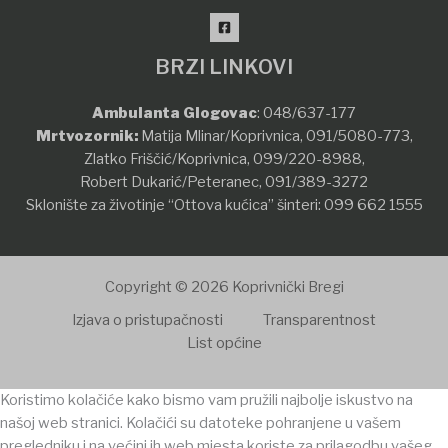
BRZI LINKOVI
Ambulanta Glogovac
:
048/637-177
Mrtvozornik:
Matija Mlinar/Koprivnica,
091/5080-773
,
Zlatko Friščić/Koprivnica,
099/220-8988
,
Robert Dukarić/Peteranec,
091/389-3272
Sklonište za životinje “Ottova kućica” šinteri:
099 662 1555
Copyright © 2026 Koprivnički Bregi
Izjava o pristupačnosti
Transparentnost
List općine
Koristimo kolačiće kako bismo vam pružili najbolje iskustvo na
našoj web stranici. Kolačići su datoteke pohranjene u vašem
pregledniku i na većini ih web mjesta koriste za prilagodbu vašeg