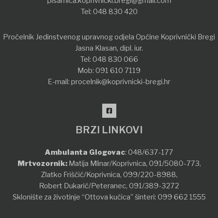
pisarnica.koprivnicki.bregi@gmail.com
Tel:
048 830 420
Pročelnik Jedinstvenog upravnog odjela Općine Koprivnički Bregi
Jasna Klasan, dipl. iur.
Tel:
048 830 066
Mob:
091 610 7119
E-mail:
procelnik@koprivnicki-bregi.hr
BRZI LINKOVI
Ambulanta Glogovac
:
048/637-177
Mrtvozornik:
Matija Mlinar/Koprivnica,
091/5080-773
,
Zlatko Friščić/Koprivnica,
099/220-8988
,
Robert Dukarić/Peteranec,
091/389-3272
Sklonište za životinje “Ottova kućica” šinteri:
099 662 1555