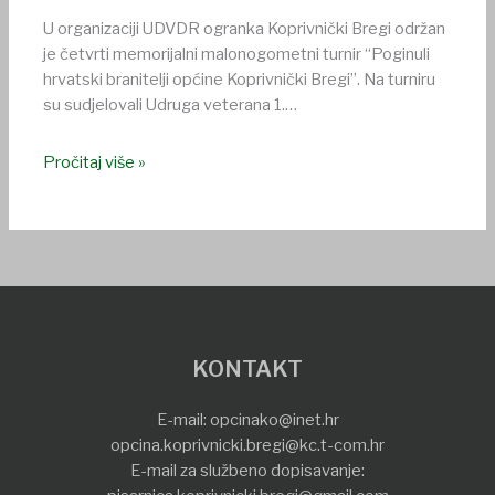
U organizaciji UDVDR ogranka Koprivnički Bregi održan
je četvrti memorijalni malonogometni turnir “Poginuli
hrvatski branitelji općine Koprivnički Bregi”. Na turniru
su sudjelovali Udruga veterana 1.…
Pročitaj više »
KONTAKT
E-mail:
opcinako@inet.hr
opcina.koprivnicki.bregi@kc.t-com.hr
E-mail za službeno dopisavanje: