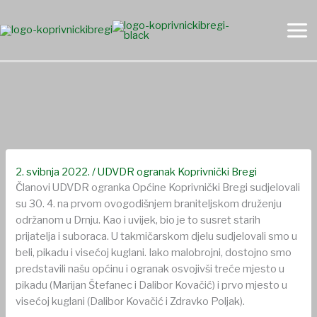
Skip
to
content
UDVDR ogranak Općine Koprivnički Bregi sudjelovao na
prvom ovogodišnjem braniteljskom druženju
2. svibnja 2022.
/
UDVDR ogranak Koprivnički Bregi
Članovi UDVDR ogranka Općine Koprivnički Bregi sudjelovali
su 30. 4. na prvom ovogodišnjem braniteljskom druženju
održanom u Drnju. Kao i uvijek, bio je to susret starih
prijatelja i suboraca. U takmičarskom djelu sudjelovali smo u
beli, pikadu i visećoj kuglani. Iako malobrojni, dostojno smo
predstavili našu općinu i ogranak osvojivši treće mjesto u
pikadu (Marijan Štefanec i Dalibor Kovačić) i prvo mjesto u
visećoj kuglani (Dalibor Kovačić i Zdravko Poljak).