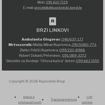
Mob:
091 610 7119
E-mail:
procelnik@koprivnicki-bregi.hr
BRZI LINKOVI
Ambulanta Glogovac
:
048/637-177
Mrtvozornik:
Matija Mlinar/Koprivnica,
091/5080-773
,
Zlatko Friščić/Koprivnica,
099/220-8988
,
Robert Dukarić/Peteranec,
091/389-3272
Sklonište za životinje “Ottova kućica” šinteri:
099 662 1555
Copyright © 2026 Koprivnički Bregi
Izjava o
List
Transparentnost
pristupačnosti
općine