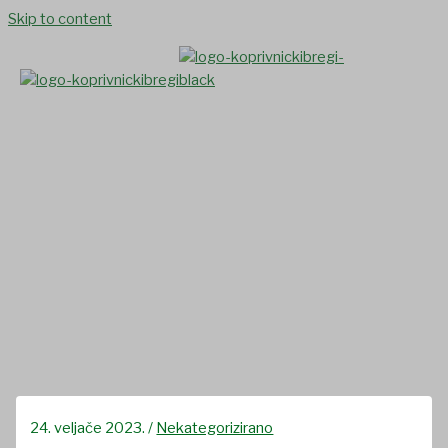
Skip to content
Program “Stižem po tebe, nisi
sam 4”- besplatni prijevoz i
dostava za osobe starije od
60 godina i osobe s
invaliditetom s područja
Koprivničko- križevačke
županije
24. veljače 2023.
/
Nekategorizirano