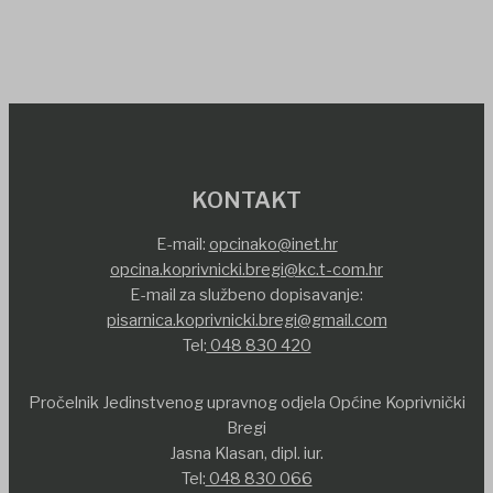
KONTAKT
E-mail:
opcinako@inet.hr
opcina.koprivnicki.bregi@kc.t-com.hr
E-mail za službeno dopisavanje:
pisarnica.koprivnicki.bregi@gmail.com
Tel:
048 830 420
Pročelnik Jedinstvenog upravnog odjela Općine Koprivnički
Bregi
Jasna Klasan, dipl. iur.
Tel:
048 830 066