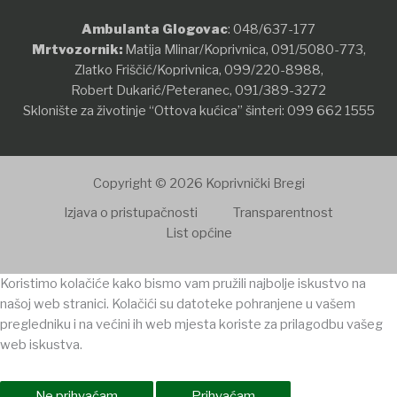
Ambulanta Glogovac
:
048/637-177
Mrtvozornik:
Matija Mlinar/Koprivnica,
091/5080-773
,
Zlatko Friščić/Koprivnica,
099/220-8988
,
Robert Dukarić/Peteranec,
091/389-3272
Sklonište za životinje “Ottova kućica” šinteri:
099 662 1555
Copyright © 2026 Koprivnički Bregi
Izjava o pristupačnosti
Transparentnost
List općine
Koristimo kolačiće kako bismo vam pružili najbolje iskustvo na
našoj web stranici. Kolačići su datoteke pohranjene u vašem
pregledniku i na većini ih web mjesta koriste za prilagodbu vašeg
web iskustva.
Ne prihvaćam
Prihvaćam