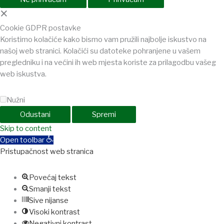
×
Cookie GDPR postavke
Koristimo kolačiće kako bismo vam pružili najbolje iskustvo na
našoj web stranici. Kolačići su datoteke pohranjene u vašem
pregledniku i na većini ih web mjesta koriste za prilagodbu vašeg
web iskustva.
Nužni
Odustani
Spremi
shabet
Skip to content
jojobet
holiganbet
holiganbet
Holiganbet
Jojobet
jojobet
gran
Open toolbar
Pristupačnost web stranica
Povećaj tekst
Smanji tekst
Sive nijanse
Visoki kontrast
Negativni kontrast