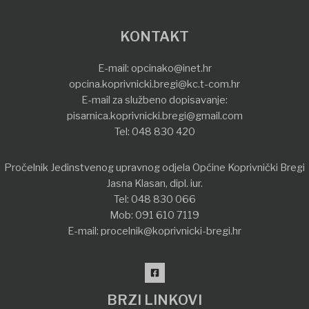
KONTAKT
E-mail:
opcinako@inet.hr
opcina.koprivnicki.bregi@kc.t-com.hr
E-mail za službeno dopisavanje:
pisarnica.koprivnicki.bregi@gmail.com
Tel:
048 830 420
Pročelnik Jedinstvenog upravnog odjela Općine Koprivnički Bregi
Jasna Klasan, dipl. iur.
Tel:
048 830 066
Mob:
091 610 7119
E-mail:
procelnik@koprivnicki-bregi.hr
BRZI LINKOVI