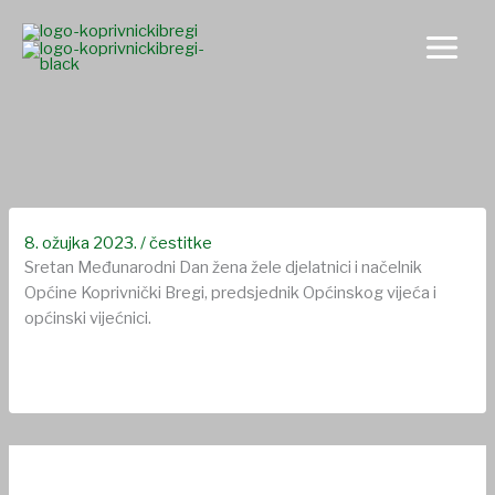
Skip
to
content
Sretan Međunarodni Dan žena
8. ožujka 2023.
/
čestitke
Sretan Međunarodni Dan žena žele djelatnici i načelnik
Općine Koprivnički Bregi, predsjednik Općinskog vijeća i
općinski vijećnici.