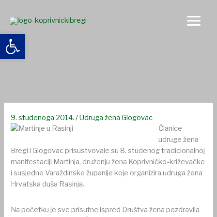
Skip
to
content
Open toolbar
Udruge žena Bregi i Glogovac na martinjskom druženju u
Rasinji
9. studenoga 2014.
/
Udruga žena Glogovac
Članice
udruge žena
Bregi i Glogovac prisustvovale su 8. studenog tradicionalnoj
manifestaciji Martinja, druženju žena Koprivničko-križevačke
i susjedne Varaždinske županije koje organizira udruga žena
Hrvatska duša Rasinja.
Na početku je sve prisutne ispred Društva žena pozdravila