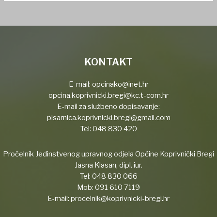
KONTAKT
E-mail:
opcinako@inet.hr
opcina.koprivnicki.bregi@kc.t-com.hr
E-mail za službeno dopisavanje:
pisarnica.koprivnicki.bregi@gmail.com
Tel:
048 830 420
Pročelnik Jedinstvenog upravnog odjela Općine Koprivnički Bregi
Jasna Klasan, dipl. iur.
Tel:
048 830 066
Mob:
091 610 7119
E-mail:
procelnik@koprivnicki-bregi.hr