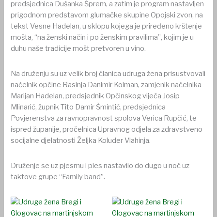
predsjednica Dušanka Šprem, a zatim je program nastavljen
prigodnom predstavom glumačke skupine Opojski zvon, na
tekst Vesne Hadelan, u sklopu kojega je priređeno krštenje
mošta, “na ženski način i po ženskim pravilima”, kojim je u
duhu naše tradicije mošt pretvoren u vino.
Na druženju su uz velik broj članica udruga žena prisustvovali
načelnik općine Rasinja Danimir Kolman, zamjenik načelnika
Marijan Hadelan, predsjednik Općinskog vijeća Josip
Mlinarić, župnik Tito Damir Šmintić, predsjednica
Povjerenstva za ravnopravnost spolova Verica Rupčić, te
ispred županije, pročelnica Upravnog odjela za zdravstveno
socijalne djelatnosti Željka Koluder Vlahinja.
Druženje se uz pjesmu i ples nastavilo do dugo u noć uz
taktove grupe “Family band”.