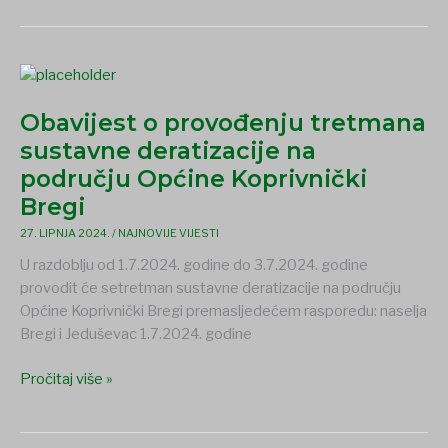
Općine
Koprivnički
Bregi
Obavijest
o
Obavijest o provođenju tretmana
provođenju
tretmana
sustavne deratizacije na
sustavne
području Općine Koprivnički
deratizacije
Bregi
na
području
27. LIPNJA 2024.
/
NAJNOVIJE VIJESTI
Općine
U razdoblju od 1.7.2024. godine do 3.7.2024. godine
Koprivnički
provodit će setretman sustavne deratizacije na području
Bregi
Općine Koprivnički Bregi premasljedećem rasporedu: naselja
Bregi i Jeduševac 1.7.2024. godine
Pročitaj više »