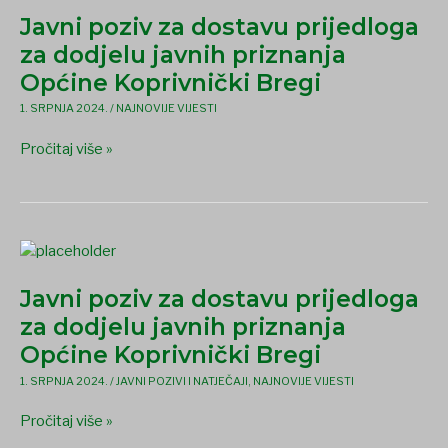
poziv
Javni poziv za dostavu prijedloga
za
dostavu
za dodjelu javnih priznanja
prijedloga
Općine Koprivnički Bregi
za
1. SRPNJA 2024.
/
NAJNOVIJE VIJESTI
dodjelu
javnih
Pročitaj više »
priznanja
Općine
Koprivnički
Bregi
Javni
poziv
Javni poziv za dostavu prijedloga
za
dostavu
za dodjelu javnih priznanja
prijedloga
Općine Koprivnički Bregi
za
1. SRPNJA 2024.
/
JAVNI POZIVI I NATJEČAJI
,
NAJNOVIJE VIJESTI
dodjelu
javnih
Pročitaj više »
priznanja