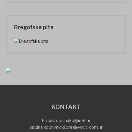
Bregofska pita
KONTAKT
E-mail:
opcinako@inet.hr
opcina.koprivnicki.bregi@kc.t-com.hr