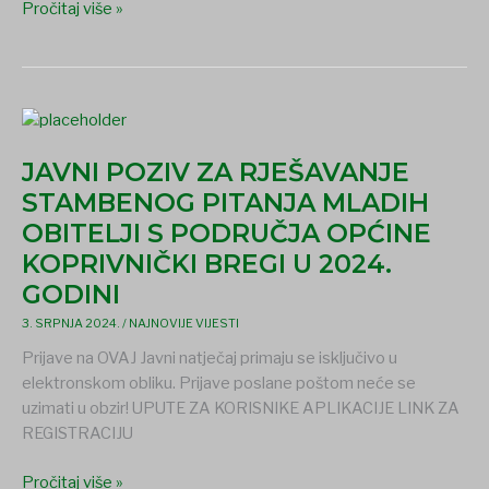
Pročitaj više »
GODINI
JAVNI
POZIV
JAVNI POZIV ZA RJEŠAVANJE
ZA
RJEŠAVANJE
STAMBENOG PITANJA MLADIH
STAMBENOG
OBITELJI S PODRUČJA OPĆINE
PITANJA
KOPRIVNIČKI BREGI U 2024.
MLADIH
GODINI
OBITELJI
S
3. SRPNJA 2024.
/
NAJNOVIJE VIJESTI
PODRUČJA
Prijave na OVAJ Javni natječaj primaju se isključivo u
OPĆINE
elektronskom obliku. Prijave poslane poštom neće se
KOPRIVNIČKI
uzimati u obzir! UPUTE ZA KORISNIKE APLIKACIJE LINK ZA
BREGI
REGISTRACIJU
U
2024.
Pročitaj više »