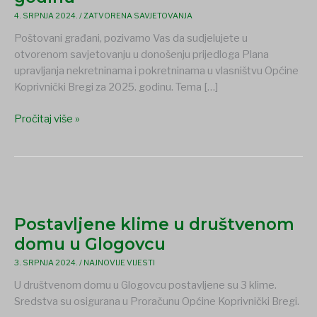
i
4. SRPNJA 2024.
/
ZATVORENA SAVJETOVANJA
nekretninama
Poštovani građani, pozivamo Vas da sudjelujete u
u
otvorenom savjetovanju u donošenju prijedloga Plana
vlasništvu
upravljanja nekretninama i pokretninama u vlasništvu Općine
Općine
Koprivnički Bregi za 2025. godinu. Tema […]
Koprivnički
Bregi
Pročitaj više »
za
2025.
godinu
Postavljene
klime
Postavljene klime u društvenom
u
društvenom
domu u Glogovcu
domu
3. SRPNJA 2024.
/
NAJNOVIJE VIJESTI
u
U društvenom domu u Glogovcu postavljene su 3 klime.
Glogovcu
Sredstva su osigurana u Proračunu Općine Koprivnički Bregi.