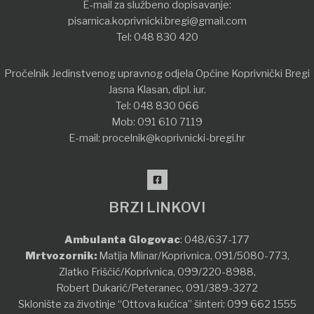
E-mail za službeno dopisavanje:
pisarnica.koprivnicki.bregi@gmail.com
Tel:
048 830 420
Pročelnik Jedinstvenog upravnog odjela Općine Koprivnički Bregi
Jasna Klasan, dipl. iur.
Tel:
048 830 066
Mob:
091 610 7119
E-mail:
procelnik@koprivnicki-bregi.hr
BRZI LINKOVI
Ambulanta Glogovac
:
048/637-177
Mrtvozornik:
Matija Mlinar/Koprivnica,
091/5080-773
,
Zlatko Friščić/Koprivnica,
099/220-8988
,
Robert Dukarić/Peteranec,
091/389-3272
Sklonište za životinje “Ottova kućica” šinteri:
099 662 1555