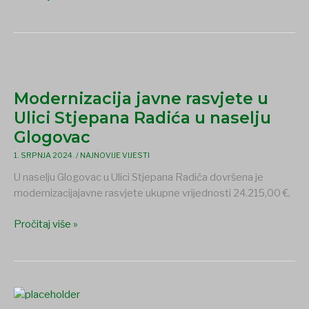
GODINI
Modernizacija
javne
Modernizacija javne rasvjete u
rasvjete
u
Ulici Stjepana Radića u naselju
Ulici
Glogovac
Stjepana
1. SRPNJA 2024.
/
NAJNOVIJE VIJESTI
Radića
u
U naselju Glogovac u Ulici Stjepana Radića dovršena je
naselju
modernizacijajavne rasvjete ukupne vrijednosti 24.215,00 €.
Glogovac
Pročitaj više »
Javni