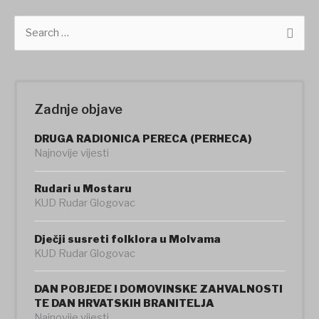
S
e
a
r
c
h
Zadnje objave
f
o
DRUGA RADIONICA PERECA (PERHECA)
r
Najnovije vijesti
:
Rudari u Mostaru
KUD Rudar Glogovac
Dječji susreti folklora u Molvama
KUD Rudar Glogovac
DAN POBJEDE I DOMOVINSKE ZAHVALNOSTI
TE DAN HRVATSKIH BRANITELJA
Najnovije vijesti