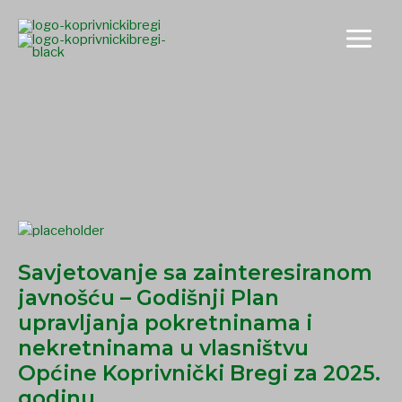
Skip
to
content
petrak
Savjetovanje
sa
Savjetovanje sa zainteresiranom
zainteresiranom
javnošću
javnošću – Godišnji Plan
–
upravljanja pokretninama i
Godišnji
nekretninama u vlasništvu
Plan
Općine Koprivnički Bregi za 2025.
upravljanja
godinu
pokretninama