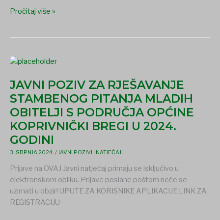
Pročitaj više »
JAVNI
POZIV
JAVNI POZIV ZA RJEŠAVANJE
ZA
RJEŠAVANJE
STAMBENOG PITANJA MLADIH
STAMBENOG
OBITELJI S PODRUČJA OPĆINE
PITANJA
KOPRIVNIČKI BREGI U 2024.
MLADIH
GODINI
OBITELJI
S
3. SRPNJA 2024.
/
JAVNI POZIVI I NATJEČAJI
PODRUČJA
Prijave na OVAJ Javni natječaj primaju se isključivo u
OPĆINE
elektronskom obliku. Prijave poslane poštom neće se
KOPRIVNIČKI
uzimati u obzir! UPUTE ZA KORISNIKE APLIKACIJE LINK ZA
BREGI
REGISTRACIJU
U
2024.