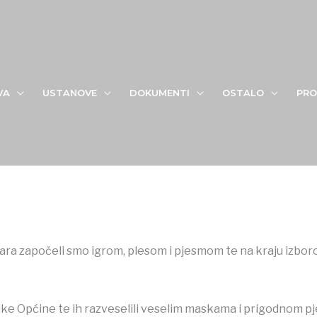
VA
USTANOVE
DOKUMENTI
OSTALO
PRO
ra započeli smo igrom, plesom i pjesmom te na kraju izbor
ike Općine te ih razveselili veselim maskama i prigodnom 