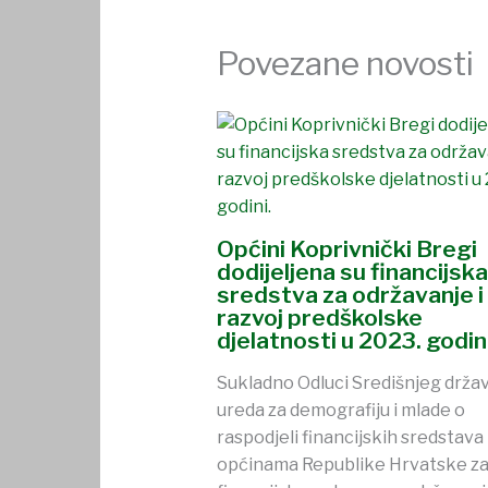
Povezane novosti
Općini Koprivnički Bregi
dodijeljena su financijska
sredstva za održavanje i
razvoj predškolske
djelatnosti u 2023. godini
Sukladno Odluci Središnjeg drža
ureda za demografiju i mlade o
raspodjeli financijskih sredstava
općinama Republike Hrvatske z