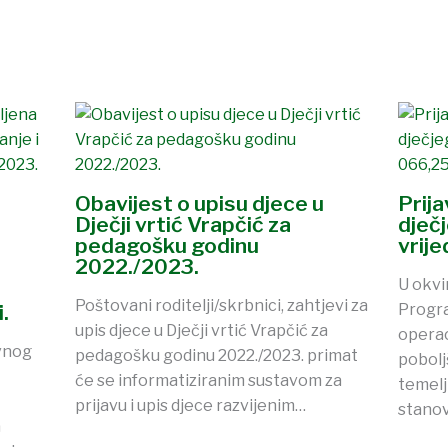
Obavijest o upisu djece u
Prij
Dječji vrtić Vrapčić za
dječ
pedagošku godinu
vrij
2022./2023.
U okvi
Poštovani roditelji/skrbnici, zahtjevi za
.
Progra
upis djece u Dječji vrtić Vrapčić za
operac
vnog
pedagošku godinu 2022./2023. primat
pobolj
će se informatiziranim sustavom za
temelj
prijavu i upis djece razvijenim…
stanov
a