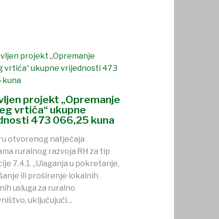
avljen projekt „Opremanje
jeg vrtića“ ukupne
ednosti 473 066,25 kuna
ru otvorenog natječaja
ma ruralnog razvoja RH za tip
ije 7.4.1. „Ulaganja u pokretanje,
šanje ili proširenje lokalnih
nih usluga za ruralno
ništvo, uključujući…