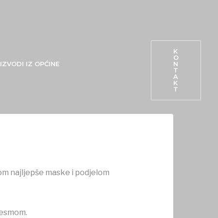
K
O
N
IZVODI IZ OPĆINE
T
A
K
T
om najljepše maske i podjelom
pjesmom.