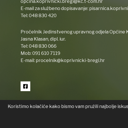
opcina.koprivnicki.bregi@kc.t-com.hr
E-mail za službeno dopisavanje:
pisarnica.koprivn
Tel:
048 830 420
Pročelnik Jedinstvenog upravnog odjela Općine K
Jasna Klasan, dipl. iur.
Tel:
048 830 066
Mob:
091 610 7119
E-mail:
procelnik@koprivnicki-bregi.hr
Koristimo kolačiće kako bismo vam pružili najbolje isku
Copyright © 2026 Koprivnički Bregi