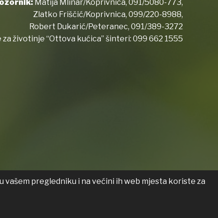
ozornik:
Matija Mlinar/Koprivnica,
091/5080-773
,
Zlatko Friščić/Koprivnica,
099/220-8988
,
Robert Dukarić/Peteranec,
091/389-3272
 za životinje “Ottova kućica” šinteri:
099 662 1555
u vašem pregledniku i na većini ih web mjesta koriste za
 o pristupačnosti
Transparentnost
List općine