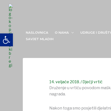
Skip
to
content
Maškare u dječjem vrtiću ˝Potočić˝
NASLOVNICA
O NAMA
UDRUGE I DRUŠT
Open toolbar
SAVJET MLADIH
14. veljače 2018.
/
Dječji vrtić
Druženje u vrtiću povodom maška
nagrada.
Nakon toga smo posjetili djelatn