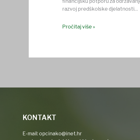
financijsku potporu za održavanje
razvoj predškolske djelatnosti…
Pročitaj više »
KONTAKT
E-mail:
opcinako@inet.hr