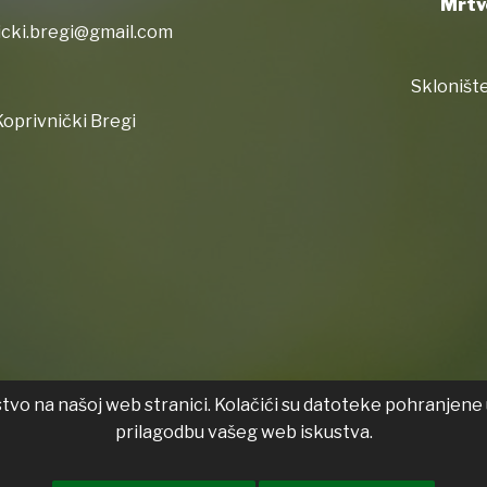
Mrtv
icki.bregi@gmail.com
Sklonište
oprivnički Bregi
stvo na našoj web stranici. Kolačići su datoteke pohranjene 
Izjava
prilagodbu vašeg web iskustva.