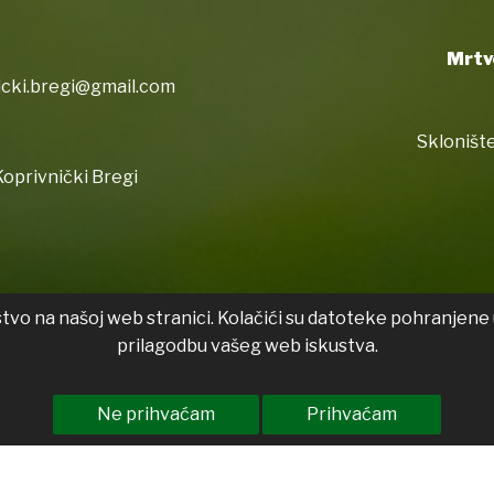
Mrtv
icki.bregi@gmail.com
Sklonište
oprivnički Bregi
stvo na našoj web stranici. Kolačići su datoteke pohranjene 
prilagodbu vašeg web iskustva.
Ne prihvaćam
Prihvaćam
Izjava