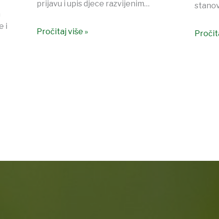
prijavu i upis djece razvijenim…
stanov
a
 i
Pročitaj više »
Pročita