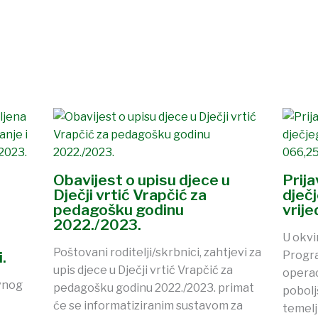
Obavijest o upisu djece u
Prij
Dječji vrtić Vrapčić za
dječ
pedagošku godinu
vrij
2022./2023.
U okvi
Poštovani roditelji/skrbnici, zahtjevi za
.
Progra
upis djece u Dječji vrtić Vrapčić za
operac
vnog
pedagošku godinu 2022./2023. primat
pobolj
će se informatiziranim sustavom za
temelj