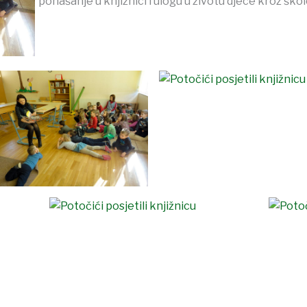
ponašanje u knjižnici i ulogu u životu djece kroz ško