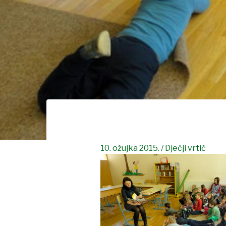
10. ožujka 2015.
/
Dječji vrtić