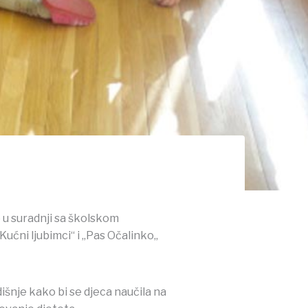
o u suradnji sa školskom
Kućni ljubimci“ i „Pas Očalinko„
šnje kako bi se djeca naučila na