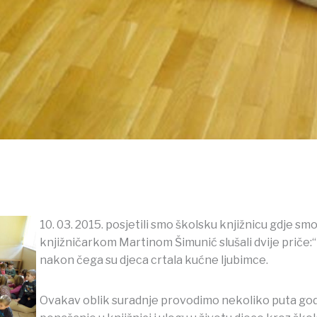
10. 03. 2015. posjetili smo školsku knjižnicu gdje sm
knjižničarkom Martinom Šimunić slušali dvije priče:“
nakon čega su djeca crtala kućne ljubimce.
Ovakav oblik suradnje provodimo nekoliko puta godi