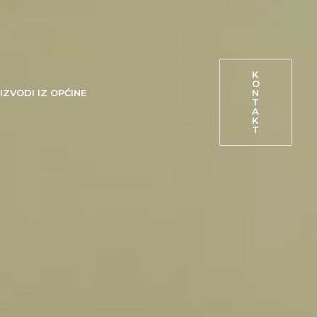
K
O
N
IZVODI IZ OPĆINE
T
A
K
T