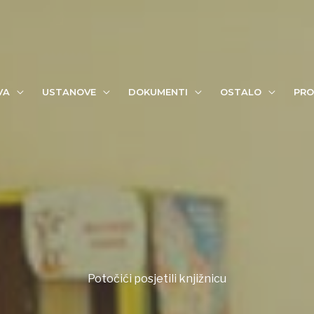
VA
USTANOVE
DOKUMENTI
OSTALO
PRO
Potočići posjetili knjižnicu