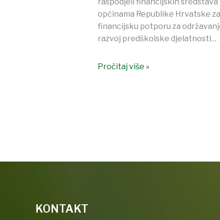
raspodjeli financijskih sredstava
općinama Republike Hrvatske z
financijsku potporu za održavanje
razvoj predškolske djelatnosti…
Pročitaj više »
KONTAKT