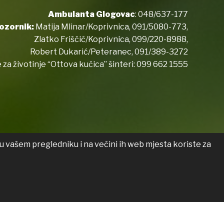
Ambulanta Glogovac
:
048/637-177
ozornik:
Matija Mlinar/Koprivnica,
091/5080-773
,
Zlatko Friščić/Koprivnica,
099/220-8988
,
Robert Dukarić/Peteranec,
091/389-3272
 za životinje “Ottova kućica” šinteri:
099 662 1555
u vašem pregledniku i na većini ih web mjesta koriste za
 o pristupačnosti
Transparentnost
List općine