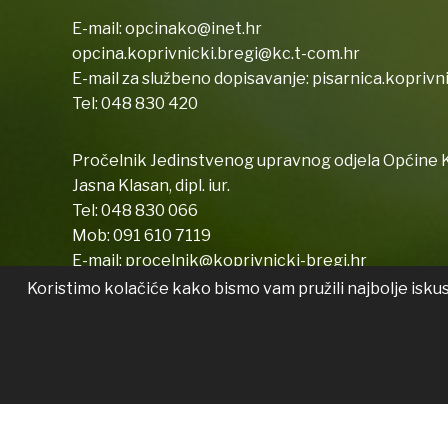
E-mail:
opcinako@inet.hr
opcina.koprivnicki.bregi@kc.t-com.hr
E-mail za službeno dopisavanje:
pisarnica.koprivn
Tel:
048 830 420
Pročelnik Jedinstvenog upravnog odjela Općine K
Jasna Klasan, dipl. iur.
Tel:
048 830 066
Mob:
091 610 7119
E-mail:
procelnik@koprivnicki-bregi.hr
Koristimo kolačiće kako bismo vam pružili najbolje isku
Copyright © 2026 Koprivnički Bregi