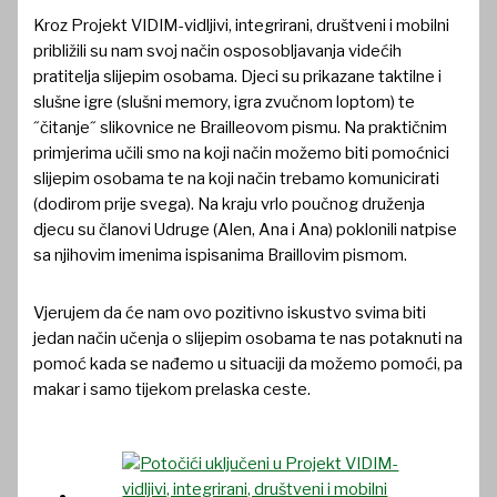
Kroz Projekt VIDIM-vidljivi, integrirani, društveni i mobilni
približili su nam svoj način osposobljavanja videćih
pratitelja slijepim osobama. Djeci su prikazane taktilne i
slušne igre (slušni memory, igra zvučnom loptom) te
˝čitanje˝ slikovnice ne Brailleovom pismu. Na praktičnim
primjerima učili smo na koji način možemo biti pomoćnici
slijepim osobama te na koji način trebamo komunicirati
(dodirom prije svega). Na kraju vrlo poučnog druženja
djecu su članovi Udruge (Alen, Ana i Ana) poklonili natpise
sa njihovim imenima ispisanima Braillovim pismom.
Vjerujem da će nam ovo pozitivno iskustvo svima biti
jedan način učenja o slijepim osobama te nas potaknuti na
pomoć kada se nađemo u situaciji da možemo pomoći, pa
makar i samo tijekom prelaska ceste.