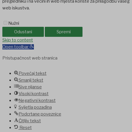
pregledniku i na većini ih web mjesta koriste za prilagodbu vašeg
web iskustva.
Nužni
Odustani
Spremi
Skip to content
Open toolbar
Pristupačnost web stranica
Povećaj tekst
Smanji tekst
Sive nijanse
Visoki kontrast
Negativni kontrast
Svijetla pozadina
Podcrtane poveznice
Čitljiv tekst
Reset