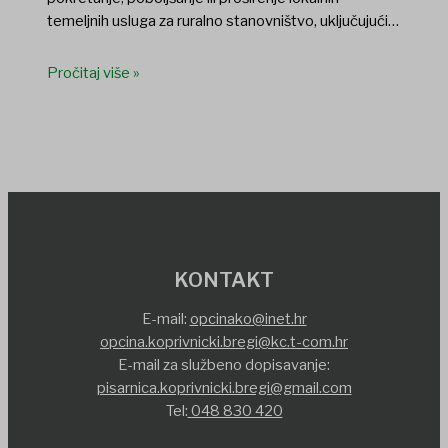
temeljnih usluga za ruralno stanovništvo, uključujući…
Pročitaj više »
KONTAKT
E-mail:
opcinako@inet.hr
opcina.koprivnicki.bregi@kc.t-com.hr
E-mail za službeno dopisavanje:
pisarnica.koprivnicki.bregi@gmail.com
Tel:
048 830 420