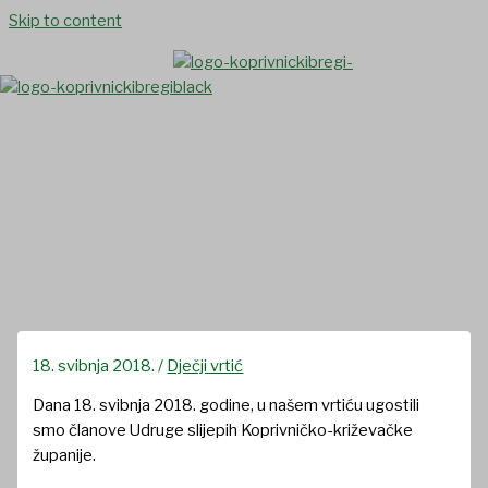
Skip to content
Potočići uključeni u Projekt
VIDIM-vidljivi, integrirani,
društveni i mobilni
18. svibnja 2018.
/
Dječji vrtić
Dana 18. svibnja 2018. godine, u našem vrtiću ugostili
smo članove Udruge slijepih Koprivničko-križevačke
županije.