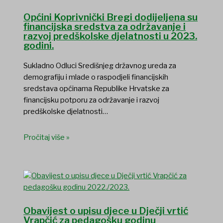
Općini Koprivnički Bregi dodijeljena su
financijska sredstva za održavanje i
razvoj predškolske djelatnosti u 2023.
godini.
Sukladno Odluci Središnjeg državnog ureda za
demografiju i mlade o raspodjeli financijskih
sredstava općinama Republike Hrvatske za
financijsku potporu za održavanje i razvoj
predškolske djelatnosti…
Pročitaj više »
Obavijest o upisu djece u Dječji vrtić
Vrapčić za pedagošku godinu