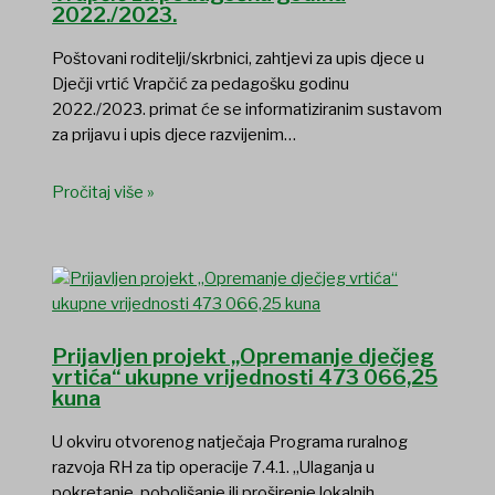
2022./2023.
Poštovani roditelji/skrbnici, zahtjevi za upis djece u
Dječji vrtić Vrapčić za pedagošku godinu
2022./2023. primat će se informatiziranim sustavom
za prijavu i upis djece razvijenim…
Pročitaj više »
Prijavljen projekt „Opremanje dječjeg
vrtića“ ukupne vrijednosti 473 066,25
kuna
U okviru otvorenog natječaja Programa ruralnog
razvoja RH za tip operacije 7.4.1. „Ulaganja u
pokretanje, poboljšanje ili proširenje lokalnih