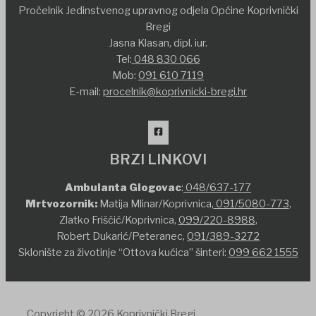
Pročelnik Jedinstvenog upravnog odjela Općine Koprivnički
Bregi
Jasna Klasan, dipl. iur.
Tel:
048 830 066
Mob:
091 610 7119
E-mail:
procelnik@koprivnicki-bregi.hr
BRZI LINKOVI
Ambulanta Glogovac
:
048/637-177
Mrtvozornik:
Matija Mlinar/Koprivnica,
091/5080-773
,
Zlatko Friščić/Koprivnica,
099/220-8988
,
Robert Dukarić/Peteranec,
091/389-3272
Sklonište za životinje “Ottova kućica” šinteri:
099 662 1555
Copyright © 2026 Koprivnički Bregi