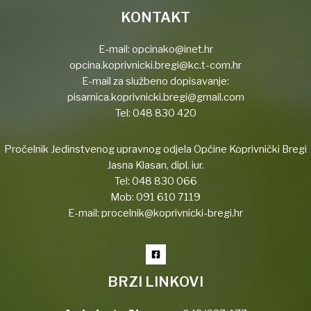
KONTAKT
E-mail:
opcinako@inet.hr
opcina.koprivnicki.bregi@kc.t-com.hr
E-mail za službeno dopisavanje:
pisarnica.koprivnicki.bregi@gmail.com
Tel:
048 830 420
Pročelnik Jedinstvenog upravnog odjela Općine Koprivnički Bregi
Jasna Klasan, dipl. iur.
Tel:
048 830 066
Mob:
091 610 7119
E-mail:
procelnik@koprivnicki-bregi.hr
BRZI LINKOVI