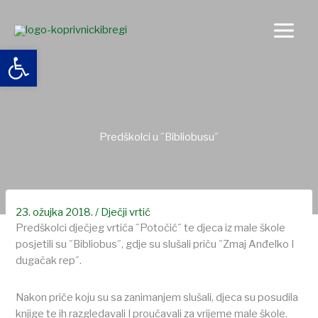
Skip
to
content
Open toolbar
Predškolci u ˝Bibliobusu˝
23. ožujka 2018.
/
Dječji vrtić
Predškolci dječjeg vrtića ˝Potočić˝ te djeca iz male škole
posjetili su ˝Bibliobus˝, gdje su slušali priču ˝Zmaj Anđelko I
dugačak rep˝.
Nakon priče koju su sa zanimanjem slušali, djeca su posudila
knjige te ih razgledavali I proučavali za vrijeme male škole.