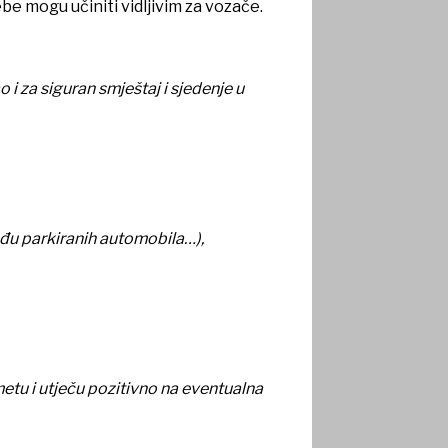
be mogu učiniti vidljivim za vozače.
 i za siguran smještaj i sjedenje u
eđu parkiranih automobila…),
etu i utječu pozitivno na eventualna