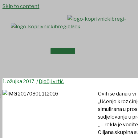
Skip to content
NASLOVNICA
Preventivno sigurnosni projek
O NAMA
1. ožujka 2017.
/
Dječji vrtić
Ovih se dana u vr
„Učenje kroz činj
simulirana u pros
sudjelovanje u pr
„ – rekla je vodit
Ciljana skupina 