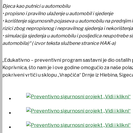
Djeca kao putnici u automobilu
• propisno i pravilno ulaženje u automobil i sjedenje
• korištenje sigurnosnih pojaseva u automobilu na prednjim i
rizici zbog nepropisnog i nepravilnog sjedenja i nekorištenj
• simulacija sjedenja u automobilu i posljedica neupotrebe s
automobila)“ ( izvor teksta službene stranice HAK-a)
DOKUMENTI
„Edukativno – preventivni program sastavni je dio ostali
Koprivnica, što nam je i ove godine omogućio za naše pola
pokriveni vrtići u sklopu „Vrapčića“ Drnje iz Hlebina, Sigeca