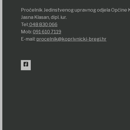
Pročelnik Jedinstvenog upravnog odjela Općine K
Jasna Klasan, dipl. iur.
Tel:
048 830 066
Mob:
091 610 7119
E-mail:
procelnik@koprivnicki-bregi.hr