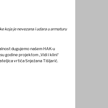
ke koja je nevezana i udara u armaturu
ahvalnost dugujemo našem HAK-u
 godine projektom „Vidi i klini“
teljica vrtića Snježana Tišljarić.