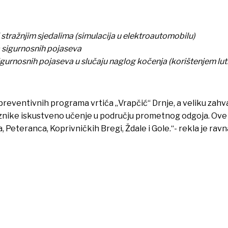
 stražnjim sjedalima (simulacija u elektroautomobilu)
a sigurnosnih pojaseva
igurnosnih pojaseva u slučaju naglog kočenja (korištenjem lut
h preventivnih programa vrtića „Vrapčić“ Drnje, a veliku z
znike iskustveno učenje u području prometnog odgoja. Ove su
, Peteranca, Koprivničkih Bregi, Ždale i Gole.“- rekla je ravna