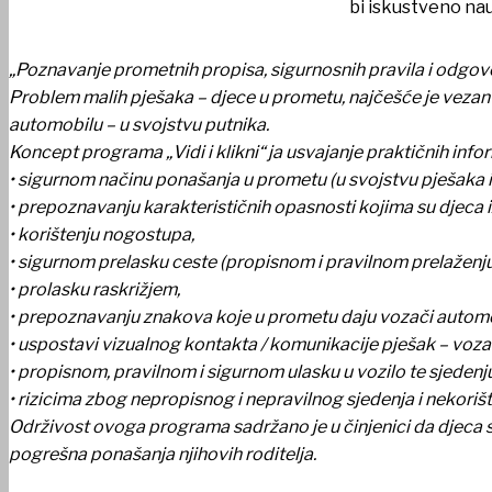
bi iskustveno nau
„Poznavanje prometnih propisa, sigurnosnih pravila i odgov
Problem malih pješaka – djece u prometu, najčešće je vezan za
automobilu – u svojstvu putnika.
Koncept programa „Vidi i klikni“ ja usvajanje praktičnih infor
• sigurnom načinu ponašanja u prometu (u svojstvu pješaka i
• prepoznavanju karakterističnih opasnosti kojima su djeca 
• korištenju nogostupa,
• sigurnom prelasku ceste (propisnom i pravilnom prelaženju
• prolasku raskrižjem,
• prepoznavanju znakova koje u prometu daju vozači automo
• uspostavi vizualnog kontakta / komunikacije pješak – voza
• propisnom, pravilnom i sigurnom ulasku u vozilo te sjedenj
• rizicima zbog nepropisnog i nepravilnog sjedenja i nekori
Održivost ovoga programa sadržano je u činjenici da djeca s
pogrešna ponašanja njihovih roditelja.