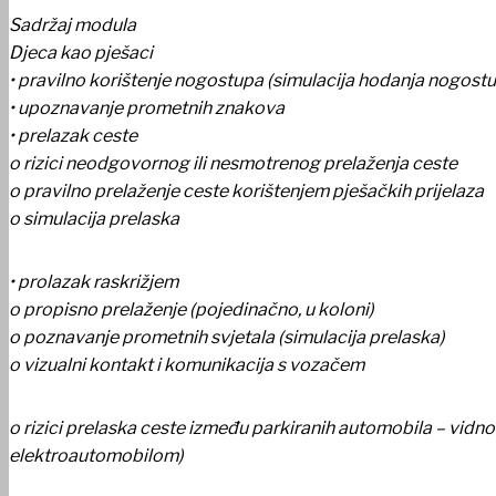
Sadržaj modula
UDRUGE I DRUŠTVA
Djeca kao pješaci
• pravilno korištenje nogostupa (simulacija hodanja nogos
• upoznavanje prometnih znakova
• prelazak ceste
o rizici neodgovornog ili nesmotrenog prelaženja ceste
o pravilno prelaženje ceste korištenjem pješačkih prijelaza
o simulacija prelaska
• prolazak raskrižjem
o propisno prelaženje (pojedinačno, u koloni)
o poznavanje prometnih svjetala (simulacija prelaska)
o vizualni kontakt i komunikacija s vozačem
o rizici prelaska ceste između parkiranih automobila – vidno 
USTANOVE
elektroautomobilom)