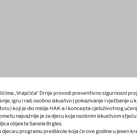
t „Vidi i klikni“
tićima „Vrapčića“ Drnje provodi preventivno sigurnosni projek
enje, igru i rad, osobno iskustvo ( pokazivanje i vježbanje u 
toru ) koji je dio misije HAK-a i koncepta cjeloživotnog učen
ometu najvažnije je za djecu koja osobnim iskustvom stječu
eljica objekta Sanela Brgles.
su djeca u programu predškole koja će ove godine u jesen kr