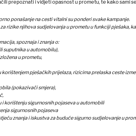
čili prepoznati i vidjeti opasnost u prometu, te kako sami se
orno ponašanje na cesti vitalni su ponderi svake kampanje.
 rizike njihova sudjelovanja u prometu u funkciji pješaka, kao
macija, spoznaja i znanja o:
li suputnika u automobilu),
izložena u prometu,
 korištenjem pješačkih prijelaza, rizicima prelaska ceste izm
bila (pokazivači smjera),
č,
u i korištenju sigurnosnih pojaseva u automobili
štenja sigurnosnih pojaseva
tječu znanja i iskustva za buduće sigurno sudjelovanje u prom