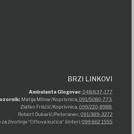
BRZI LINKOVI
Ambulanta Glogovac
:
048/637-177
ozornik:
Matija Mlinar/Koprivnica,
091/5080-773
,
Zlatko Friščić/Koprivnica,
099/220-8988
,
Robert Dukarić/Peteranec,
091/389-3272
 za životinje “Ottova kućica” šinteri:
099 662 1555