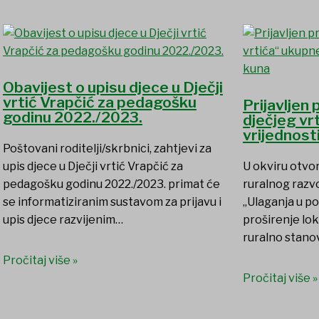
Obavijest o upisu djece u Dječji
vrtić Vrapčić za pedagošku
Prijavljen
godinu 2022./2023.
dječjeg vr
vrijednost
Poštovani roditelji/skrbnici, zahtjevi za
upis djece u Dječji vrtić Vrapčić za
U okviru otvo
pedagošku godinu 2022./2023. primat će
ruralnog razvo
se informatiziranim sustavom za prijavu i
„Ulaganja u po
upis djece razvijenim…
proširenje lok
ruralno stanov
Pročitaj više »
Pročitaj više »