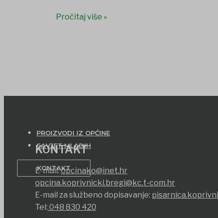
Pročitaj više »
PROIZVODI IZ OPĆINE
SAVJET MLADIH
KONTAKT
KONTAKT
E-mail:
opcinako@inet.hr
opcina.koprivnicki.bregi@kc.t-com.hr
E-mail za službeno dopisavanje:
pisarnica.koprivn
Tel:
048 830 420