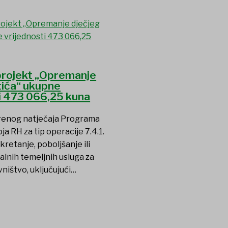
 projekt „Opremanje
tića“ ukupne
i 473 066,25 kuna
renog natječaja Programa
ja RH za tip operacije 7.4.1.
kretanje, poboljšanje ili
alnih temeljnih usluga za
ništvo, uključujući…