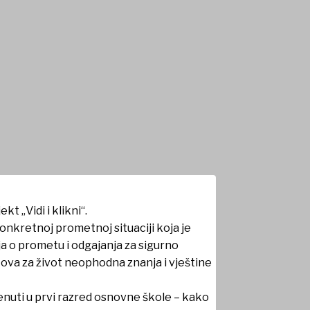
t „Vidi i klikni“.
konkretnoj prometnoj situaciji koja je
ja o prometu i odgajanja za sigurno
 ova za život neophodna znanja i vještine
enuti u prvi razred osnovne škole – kako