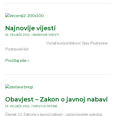
Najnovije
vijesti
Najnovije vijesti
16. VELJAČE 2012.
/
NAJNOVIJE VIJESTI
Ostali korisni linkovi: Glas Podravine
Podravski list
Pročitaj više »
Obavjest
–
Obavjest – Zakon o javnoj nabavi
Zakon
o
13. VELJAČE 2012.
/
VIJESTI IZ OPĆINE
javnoj
Članak 13. Zakona o javnoj nabavi – sprječavanje sukoba