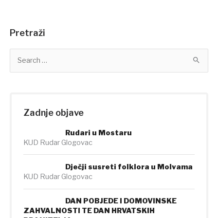
Pretraži
S
e
a
r
c
h
Zadnje objave
f
o
Rudari u Mostaru
r
KUD Rudar Glogovac
:
Dječji susreti folklora u Molvama
KUD Rudar Glogovac
DAN POBJEDE I DOMOVINSKE
ZAHVALNOSTI TE DAN HRVATSKIH