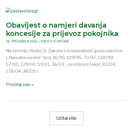
Obavijest
o
Obavijest o namjeri davanja
namjeri
davanja
koncesije za prijevoz pokojnika
koncesije
16. PROSINCA 2011.
/
VIJESTI IZ OPĆINE
za
Na temelju članka 11. Zakona o komunalnom gospodarstvu
prijevoz
(„Narodne novine“ broj 36/95, 109/95, 70/97, 128/99,
pokojnika
57/00, 129/00, 59/01, 26/03 – pročišćeni tekst, 82/04,
178/04, 38/09. i
Pročitaj više »
Učitaj više