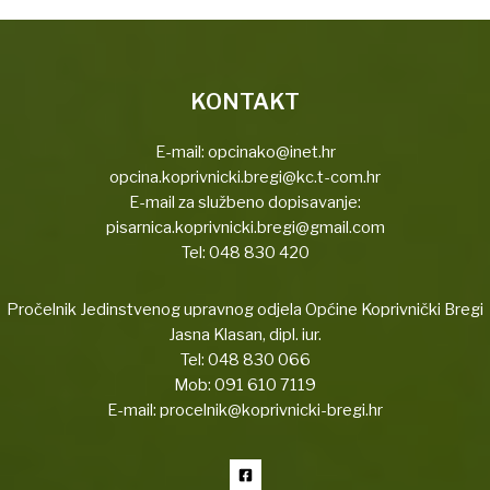
KONTAKT
E-mail:
opcinako@inet.hr
opcina.koprivnicki.bregi@kc.t-com.hr
E-mail za službeno dopisavanje:
pisarnica.koprivnicki.bregi@gmail.com
Tel:
048 830 420
Pročelnik Jedinstvenog upravnog odjela Općine Koprivnički Bregi
Jasna Klasan, dipl. iur.
Tel:
048 830 066
Mob:
091 610 7119
E-mail:
procelnik@koprivnicki-bregi.hr