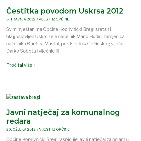
povodom
Čestitka povodom Uskrsa 2012
Uskrsa
2012
6. TRAVNJA 2012.
/
VIJESTI IZ OPĆINE
Svim mještanima Općine Koprivnički Bregi sretan i
blagoslovljen Uskrs žele načelnik Mario Hudić, zamjenica
načelnika Đurđica Mustaf, predsjednik Općinskog vijeća
Darko Sobota i vijećnici !!!
Pročitaj više »
Javni
natječaj
Javni natječaj za komunalnog
za
komunalnog
redara
redara
20. OŽUJKA 2012.
/
VIJESTI IZ OPĆINE
Općine Koprivnički Bregi raspisuje javni natječaj za prijam u