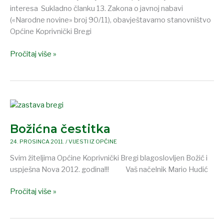
nabavi
interesa Sukladno članku 13. Zakona o javnoj nabavi
(«Narodne novine» broj 90/11), obavještavamo stanovništvo
Općine Koprivnički Bregi
Pročitaj više »
Božićna
čestitka
Božićna čestitka
24. PROSINCA 2011.
/
VIJESTI IZ OPĆINE
Svim žiteljima Općine Koprivnički Bregi blagoslovljen Božić i
uspješna Nova 2012. godina!!! Vaš načelnik Mario Hudić
Pročitaj više »