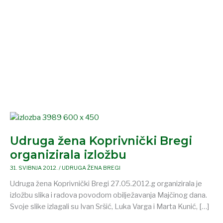
Udruga
žena
Udruga žena Koprivnički Bregi
Koprivnički
Bregi
organizirala izložbu
organizirala
31. SVIBNJA 2012.
/
UDRUGA ŽENA BREGI
izložbu
Udruga žena Koprivnički Bregi 27.05.2012.g organizirala je
izložbu slika i radova povodom obilježavanja Majčinog dana.
Svoje slike izlagali su Ivan Sršić, Luka Varga i Marta Kunić, […]