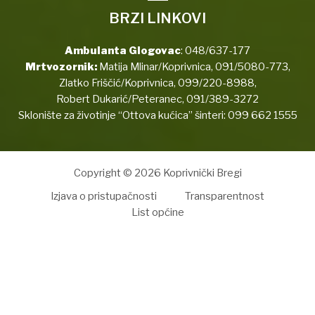
BRZI LINKOVI
Ambulanta Glogovac
:
048/637-177
Mrtvozornik:
Matija Mlinar/Koprivnica,
091/5080-773
,
Zlatko Friščić/Koprivnica,
099/220-8988
,
Robert Dukarić/Peteranec,
091/389-3272
Sklonište za životinje “Ottova kućica” šinteri:
099 662 1555
Copyright © 2026 Koprivnički Bregi
Izjava o pristupačnosti
Transparentnost
List općine
t
Holiganbet
Holiganbet
Holiganbet
Jojobet
jojobet
nakitbahis
betpark