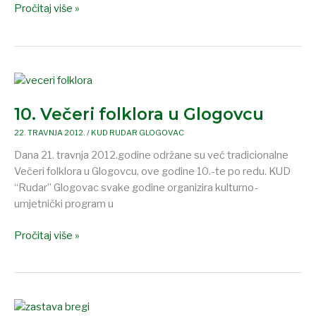
Pročitaj više »
10.
Večeri
10. Večeri folklora u Glogovcu
folklora
u
22. TRAVNJA 2012.
/
KUD RUDAR GLOGOVAC
Glogovcu
Dana 21. travnja 2012.godine održane su već tradicionalne
Večeri folklora u Glogovcu, ove godine 10.-te po redu. KUD
“Rudar” Glogovac svake godine organizira kulturno-
umjetnički program u
Pročitaj više »
Čestitka